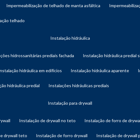
impermeabilização de telhado de manta asfáltica
impermeabiliza
zação telhado
instalação hidráulica
ações hidrossanitárias prediais fachada
instalação hidráulica predial 
instalação hidráulica em edifícios
instalação hidráulica aparente
ação hidráulica predial
instalações hidráulicas prediais
instalação para drywall
rywall
instalação de drywall no teto
instalação de forro de drywa
de drywall teto
instalação de forro drywall
instalação de drywall