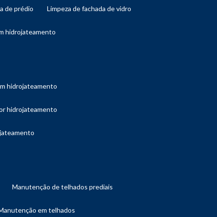
da de prédio
limpeza de fachada de vidro
om hidrojateamento
com hidrojateamento
por hidrojateamento
ojateamento
manutenção de telhados prediais
manutenção em telhados