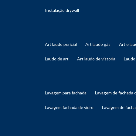
instalação drywall
art laudo pericial
art laudo gás
art e l
laudo de art
art laudo de vistoria
laudo
lavagem para fachada
lavagem de fachada 
lavagem fachada de vidro
lavagem de facha