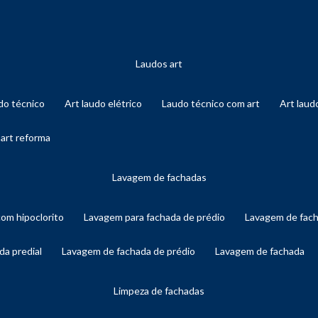
laudos art
audo técnico
art laudo elétrico
laudo técnico com art
art lau
 art reforma
lavagem de fachadas
com hipoclorito
lavagem para fachada de prédio
lavagem de fac
da predial
lavagem de fachada de prédio
lavagem de fachada
limpeza de fachadas