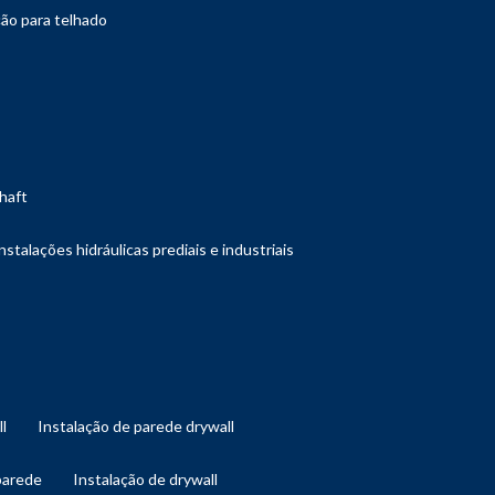
ção para telhado
shaft
instalações hidráulicas prediais e industriais
ll
instalação de parede drywall
 parede
instalação de drywall