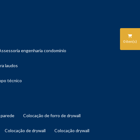
0
iten(s)
assessoria engenharia condomínio
ara laudos
copo técnico
l parede
colocação de forro de drywall
colocação de drywall
colocação drywall