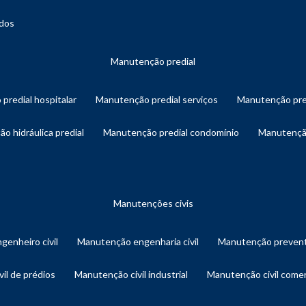
ados
manutenção predial
 predial hospitalar
manutenção predial serviços
manutenção pre
ão hidráulica predial
manutenção predial condomínio
manutençã
manutenções civis
genheiro civil
manutenção engenharia civil
manutenção prevent
vil de prédios
manutenção civil industrial
manutenção civil comer