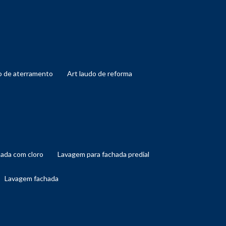
do de aterramento
art laudo de reforma
hada com cloro
lavagem para fachada predial
lavagem fachada