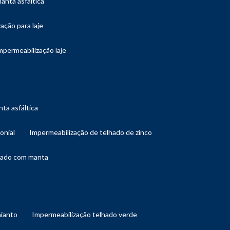
manta asfáltica
ação para laje
impermeabilização laje
ta asfáltica
onial
impermeabilização de telhado de zinco
lhado com manta
mianto
impermeabilização telhado verde