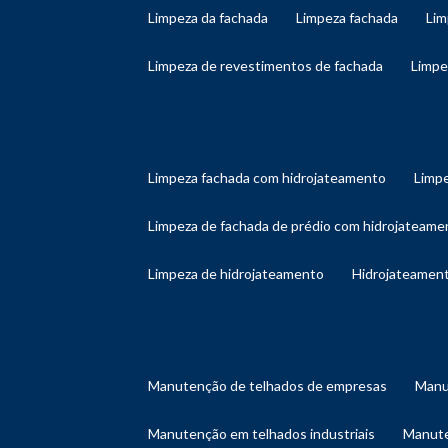
limpeza da fachada
limpeza fachada
li
limpeza de revestimentos de fachada
limp
limpeza fachada com hidrojateamento
limp
limpeza de fachada de prédio com hidrojateame
limpeza de hidrojateamento
hidrojateament
manutenção de telhados de empresas
man
manutenção em telhados industriais
manut