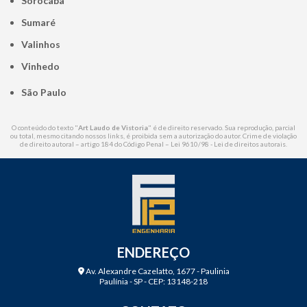
Sorocaba
Sumaré
Valinhos
Vinhedo
São Paulo
O conteúdo do texto "
Art Laudo de Vistoria
" é de direito reservado. Sua reprodução, parcial
ou total, mesmo citando nossos links, é proibida sem a autorização do autor. Crime de violação
de direito autoral – artigo 184 do Código Penal –
Lei 9610/98 - Lei de direitos autorais
.
ENDEREÇO
Av. Alexandre Cazelatto, 1677 - Paulinia
Paulínia - SP - CEP: 13148-218