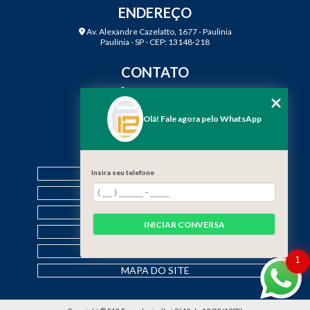
ENDEREÇO
Av. Alexandre Cazelatto, 1677 - Paulinia
Paulínia - SP - CEP: 13148-218
CONTATO
(19) 3888-2923
(19) 99968-7979
Olá! Fale agora pelo WhatsApp
contato@f12engenharia.com.br
MENU
HOME
Insira seu telefone
QUEM SOMOS
SERVIÇOS
INICIAR CONVERSA
CONTATO
CATEGORIAS
1
MAPA DO SITE