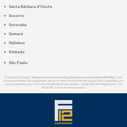
Santa Bárbara d'Oeste
Socorro
Sorocaba
Sumaré
Valinhos
Vinhedo
São Paulo
O conteúdo do texto "
Empresa de Assessoria Engenharia para Assembleia Pirituba
" é de
direito reservado. Sua reprodução, parcial ou total, mesmo citando nossos links, é proibida sem
a autorização do autor. Crime de violação de direito autoral – artigo 184 do Código Penal –
Lei
9610/98 - Lei de direitos autorais
.