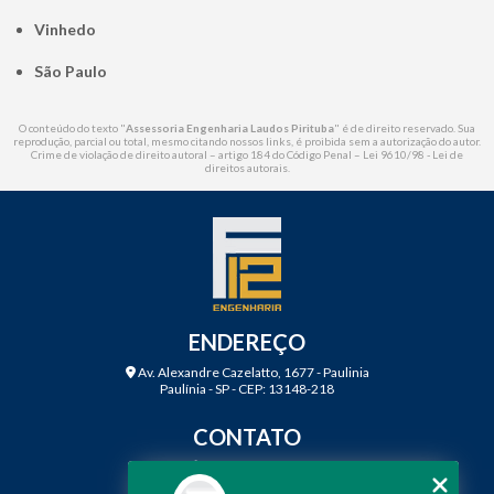
Vinhedo
São Paulo
O conteúdo do texto "
Assessoria Engenharia Laudos Pirituba
" é de direito reservado. Sua
reprodução, parcial ou total, mesmo citando nossos links, é proibida sem a autorização do autor.
Crime de violação de direito autoral – artigo 184 do Código Penal –
Lei 9610/98 - Lei de
direitos autorais
.
ENDEREÇO
Av. Alexandre Cazelatto, 1677 - Paulinia
Paulínia - SP - CEP: 13148-218
CONTATO
(19) 3888-2923
(19) 99968-7979