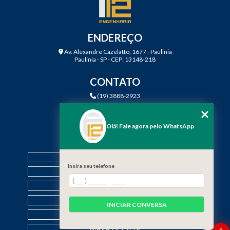
ENDEREÇO
Av. Alexandre Cazelatto, 1677 - Paulinia
Paulínia - SP - CEP: 13148-218
CONTATO
(19) 3888-2923
(19) 99968-7979
contato@f12engenharia.com.br
Olá! Fale agora pelo WhatsApp
MENU
HOME
Insira seu telefone
QUEM SOMOS
SERVIÇOS
CONTATO
INICIAR CONVERSA
CATEGORIAS
MAPA DO SITE