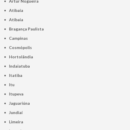
Artur Nogueira
Atibaia
Atibaia
Bragança Paulista
Campinas
Cosmópolis
Hortolândia
Indaiatuba
Itatiba
Itu
Itupeva
Jaguariúna
Jundiaí
Limeira