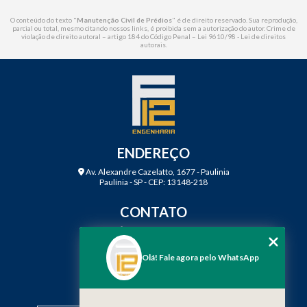
O conteúdo do texto "
Manutenção Civil de Prédios
" é de direito reservado. Sua reprodução,
parcial ou total, mesmo citando nossos links, é proibida sem a autorização do autor. Crime de
violação de direito autoral – artigo 184 do Código Penal –
Lei 9610/98 - Lei de direitos
autorais
.
ENDEREÇO
Av. Alexandre Cazelatto, 1677 - Paulinia
Paulínia - SP - CEP: 13148-218
CONTATO
(19) 3888-2923
(19) 99968-7979
Olá! Fale agora pelo WhatsApp
contato@f12engenharia.com.br
MENU