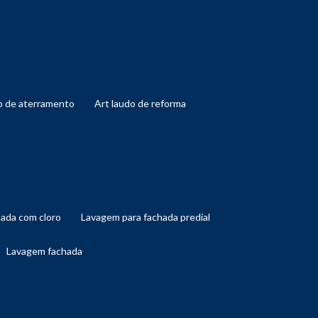
do de aterramento
art laudo de reforma
hada com cloro
lavagem para fachada predial
lavagem fachada