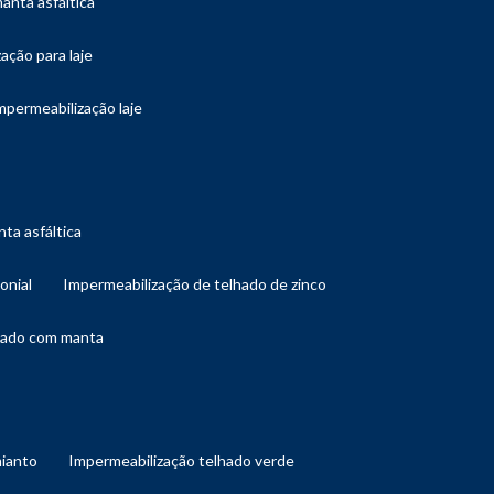
manta asfáltica
ação para laje
impermeabilização laje
ta asfáltica
onial
impermeabilização de telhado de zinco
lhado com manta
mianto
impermeabilização telhado verde