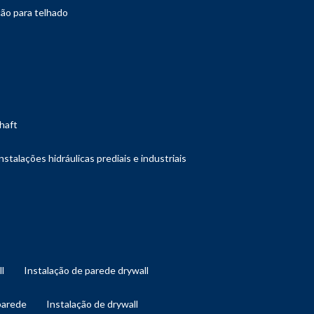
ção para telhado
shaft
instalações hidráulicas prediais e industriais
ll
instalação de parede drywall
 parede
instalação de drywall