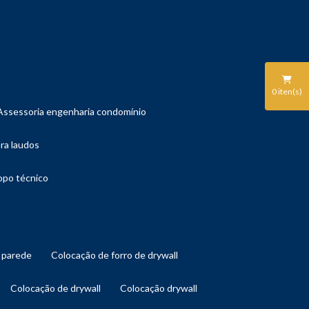
0
iten(s)
assessoria engenharia condomínio
ara laudos
copo técnico
l parede
colocação de forro de drywall
colocação de drywall
colocação drywall