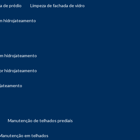
da de prédio
limpeza de fachada de vidro
om hidrojateamento
com hidrojateamento
por hidrojateamento
ojateamento
manutenção de telhados prediais
manutenção em telhados