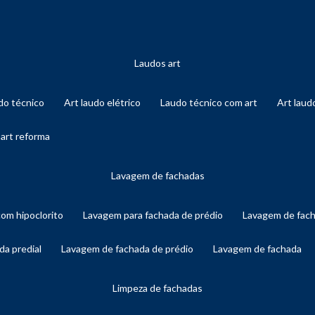
laudos art
audo técnico
art laudo elétrico
laudo técnico com art
art lau
 art reforma
lavagem de fachadas
com hipoclorito
lavagem para fachada de prédio
lavagem de fac
da predial
lavagem de fachada de prédio
lavagem de fachada
limpeza de fachadas