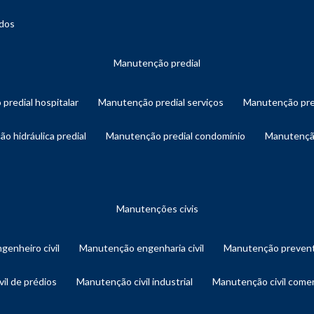
ados
manutenção predial
 predial hospitalar
manutenção predial serviços
manutenção pre
ão hidráulica predial
manutenção predial condomínio
manutençã
manutenções civis
genheiro civil
manutenção engenharia civil
manutenção prevent
vil de prédios
manutenção civil industrial
manutenção civil comer