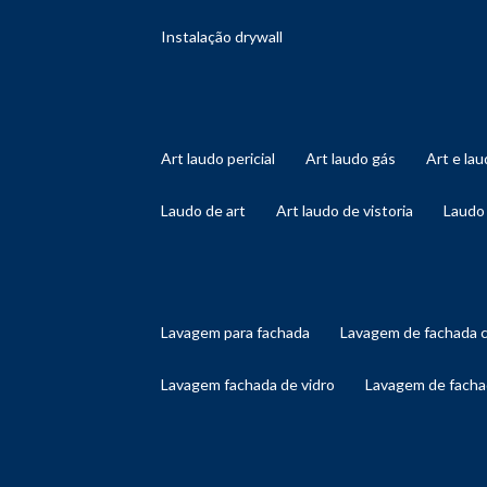
instalação drywall
art laudo pericial
art laudo gás
art e l
laudo de art
art laudo de vistoria
laudo
lavagem para fachada
lavagem de fachada 
lavagem fachada de vidro
lavagem de facha