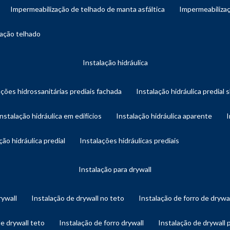
impermeabilização de telhado de manta asfáltica
impermeabiliza
zação telhado
instalação hidráulica
ações hidrossanitárias prediais fachada
instalação hidráulica predial 
instalação hidráulica em edifícios
instalação hidráulica aparente
ação hidráulica predial
instalações hidráulicas prediais
instalação para drywall
rywall
instalação de drywall no teto
instalação de forro de drywa
de drywall teto
instalação de forro drywall
instalação de drywall