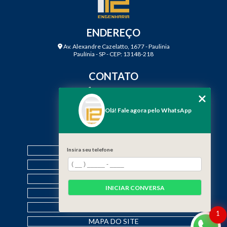
ENDEREÇO
Av. Alexandre Cazelatto, 1677 - Paulinia
Paulínia - SP - CEP: 13148-218
CONTATO
(19) 3888-2923
(19) 99968-7979
Olá! Fale agora pelo WhatsApp
contato@f12engenharia.com.br
MENU
HOME
Insira seu telefone
QUEM SOMOS
SERVIÇOS
INICIAR CONVERSA
CONTATO
CATEGORIAS
1
MAPA DO SITE