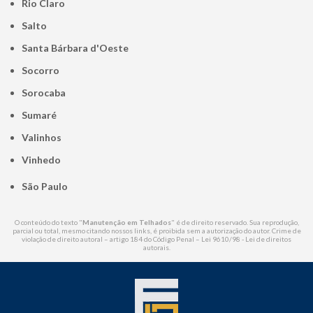
Rio Claro
Salto
Santa Bárbara d'Oeste
Socorro
Sorocaba
Sumaré
Valinhos
Vinhedo
São Paulo
O conteúdo do texto "
Manutenção em Telhados
" é de direito reservado. Sua reprodução,
parcial ou total, mesmo citando nossos links, é proibida sem a autorização do autor. Crime de
violação de direito autoral – artigo 184 do Código Penal –
Lei 9610/98 - Lei de direitos
autorais
.