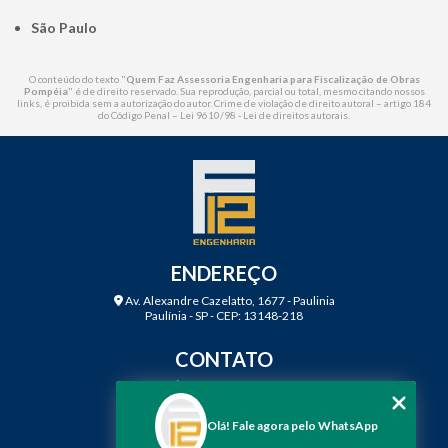
São Paulo
O conteúdo do texto "
Quem Faz Assessoria Engenharia para Fiscalização de Obras
Pompéia
" é de direito reservado. Sua reprodução, parcial ou total, mesmo citando nossos
links, é proibida sem a autorização do autor. Crime de violação de direito autoral – artigo 184
do Código Penal –
Lei 9610/98 - Lei de direitos autorais
.
ENDEREÇO
Av. Alexandre Cazelatto, 1677 - Paulinia
Paulínia - SP - CEP: 13148-218
CONTATO
(19) 3888-2923
(19) 99968-7979
Olá! Fale agora pelo WhatsApp
contato@f12engenharia.com.br