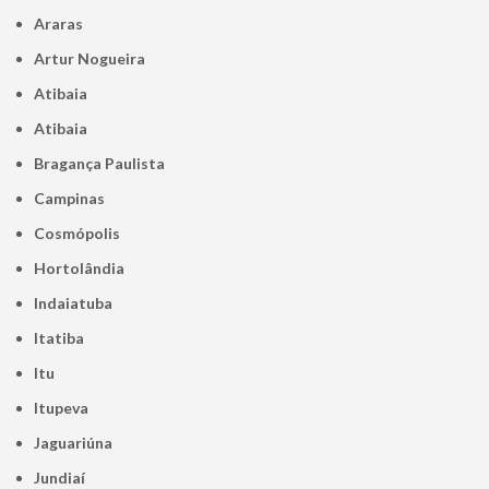
Araras
Artur Nogueira
Atibaia
Atibaia
Bragança Paulista
Campinas
Cosmópolis
Hortolândia
Indaiatuba
Itatiba
Itu
Itupeva
Jaguariúna
Jundiaí