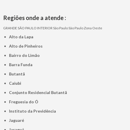
Regiões onde a atende :
GRANDE SÃO PAULO
INTERIOR
São Paulo
São Paulo
Zona Oeste
Alto da Lapa
Alto de Pinheiros
Bairro do Limão
Barra Funda
Butantã
Caiubi
Conjunto Residencial Butantã
Freguesia do Ó
Instituto da Previdência
Jaguaré
Jaraguá