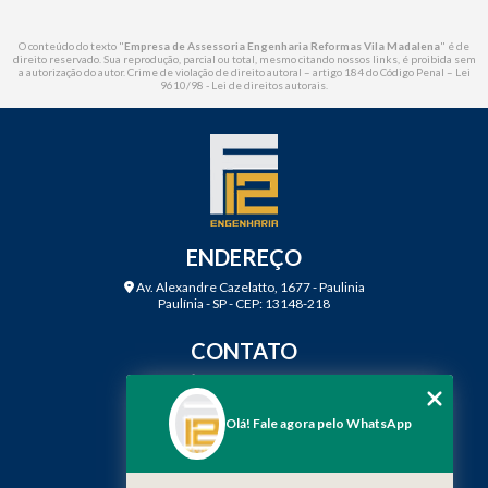
O conteúdo do texto "
Empresa de Assessoria Engenharia Reformas Vila Madalena
" é de
direito reservado. Sua reprodução, parcial ou total, mesmo citando nossos links, é proibida sem
a autorização do autor. Crime de violação de direito autoral – artigo 184 do Código Penal –
Lei
9610/98 - Lei de direitos autorais
.
ENDEREÇO
Av. Alexandre Cazelatto, 1677 - Paulinia
Paulínia - SP - CEP: 13148-218
CONTATO
(19) 3888-2923
(19) 99968-7979
Olá! Fale agora pelo WhatsApp
contato@f12engenharia.com.br
MENU