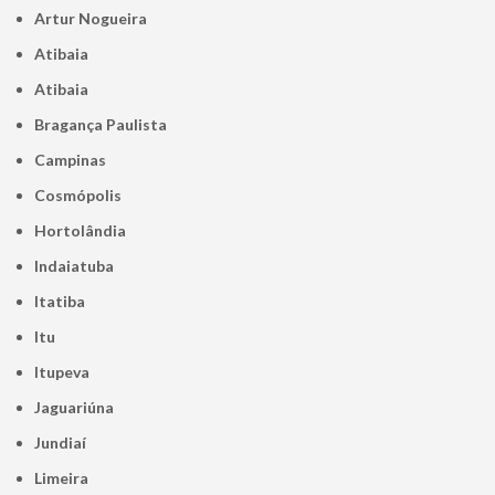
Artur Nogueira
Atibaia
Atibaia
Bragança Paulista
Campinas
Cosmópolis
Hortolândia
Indaiatuba
Itatiba
Itu
Itupeva
Jaguariúna
Jundiaí
Limeira