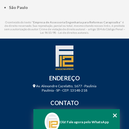
São Paulo
O conteúdo do texto "
Empresa de Assessoria Engenharia para Reformas Carapicuíba
" é
de direito reservado. Sua reprodução, parcial ou total, mesmo citando nossos links, é proibida
sem a autorização do autor. Crime de violação de direito autoral – artigo 184 do Código Penal –
Lei 9610/98 - Lei de direitos autorais
.
ENDEREÇO
Av. Alexandre Cazelatto, 1677 - Paulinia
Paulínia - SP - CEP: 13148-218
CONTATO
(19) 3888-2923
(19) 99968-7979
Olá! Fale agora pelo WhatsApp
contato@f12engenharia.com.br