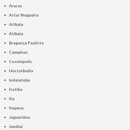
Araras
Artur Nogueira
Atibaia
Atibaia
Bragança Paulista
Campinas
Cosmópolis
Hortolândia
Indaiatuba
Itatiba
Itu
Itupeva
Jaguariúna
Jundiaí