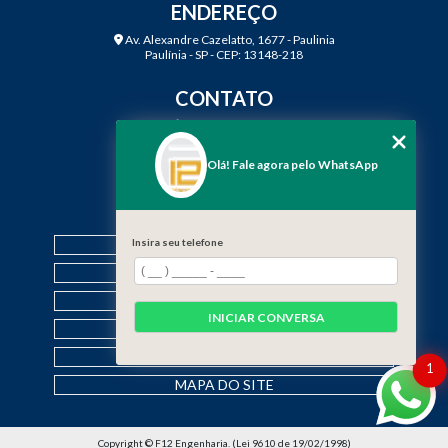
ENDEREÇO
Av. Alexandre Cazelatto, 1677 - Paulinia
Paulínia - SP - CEP: 13148-218
CONTATO
(19) 3888-2923
(19) 99968-7979
Olá! Fale agora pelo WhatsApp
contato@f12engenharia.com.br
MENU
Insira seu telefone
HOME
QUEM SOMOS
SERVIÇOS
INICIAR CONVERSA
CONTATO
CATEGORIAS
1
MAPA DO SITE
Copyright © F12 Engenharia. (Lei 9610 de 19/02/1998)