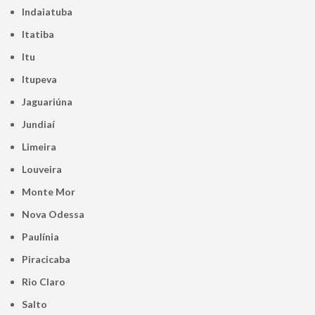
Indaiatuba
Itatiba
Itu
Itupeva
Jaguariúna
Jundiaí
Limeira
Louveira
Monte Mor
Nova Odessa
Paulínia
Piracicaba
Rio Claro
Salto