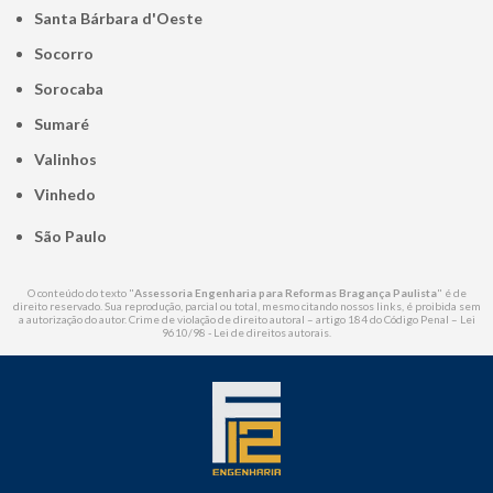
Santa Bárbara d'Oeste
Socorro
Sorocaba
Sumaré
Valinhos
Vinhedo
São Paulo
O conteúdo do texto "
Assessoria Engenharia para Reformas Bragança Paulista
" é de
direito reservado. Sua reprodução, parcial ou total, mesmo citando nossos links, é proibida sem
a autorização do autor. Crime de violação de direito autoral – artigo 184 do Código Penal –
Lei
9610/98 - Lei de direitos autorais
.