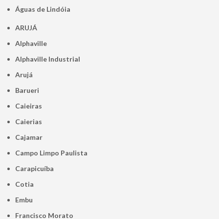
Águas de Lindóia
ARUJÁ
Alphaville
Alphaville Industrial
Arujá
Barueri
Caieiras
Caierias
Cajamar
Campo Limpo Paulista
Carapicuíba
Cotia
Embu
Francisco Morato