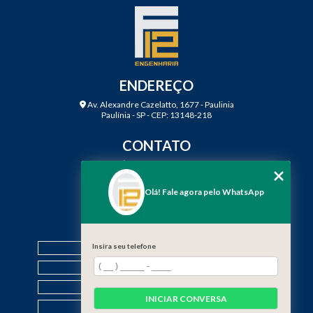
ENDEREÇO
Av. Alexandre Cazelatto, 1677 - Paulinia
Paulínia - SP - CEP: 13148-218
CONTATO
(19) 3888-2923
(19) 99968-7979
Olá! Fale agora pelo WhatsApp
contato@f12engenharia.com.br
MENU
Insira seu telefone
HOME
QUEM SOMOS
SERVIÇOS
INICIAR CONVERSA
CONTATO