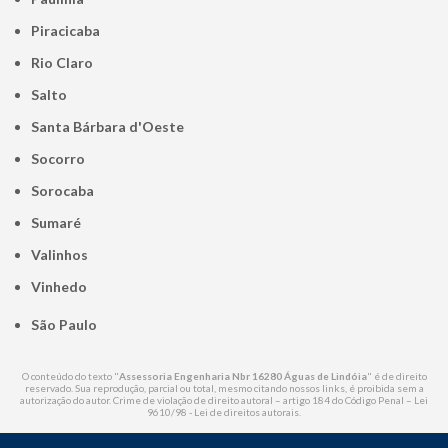
Piracicaba
Rio Claro
Salto
Santa Bárbara d'Oeste
Socorro
Sorocaba
Sumaré
Valinhos
Vinhedo
São Paulo
O conteúdo do texto "
Assessoria Engenharia Nbr 16280 Águas de Lindóia
" é de direito
reservado. Sua reprodução, parcial ou total, mesmo citando nossos links, é proibida sem a
autorização do autor. Crime de violação de direito autoral – artigo 184 do Código Penal –
Lei
9610/98 - Lei de direitos autorais
.