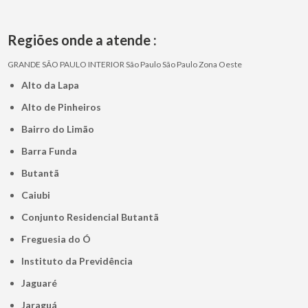
Regiões onde a atende :
GRANDE SÃO PAULO
INTERIOR
São Paulo
São Paulo
Zona Oeste
Alto da Lapa
Alto de Pinheiros
Bairro do Limão
Barra Funda
Butantã
Caiubi
Conjunto Residencial Butantã
Freguesia do Ó
Instituto da Previdência
Jaguaré
Jaraguá