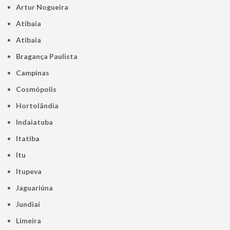
Artur Nogueira
Atibaia
Atibaia
Bragança Paulista
Campinas
Cosmópolis
Hortolândia
Indaiatuba
Itatiba
Itu
Itupeva
Jaguariúna
Jundiaí
Limeira