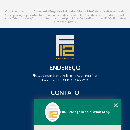
O conteúdo do texto "
Assessoria Engenharia Laudos Monte Mor
" é de direito reservado.
Sua reprodução, parcial ou total, mesmo citando nossos links, é proibida sem a autorização do
autor. Crime de violação de direito autoral – artigo 184 do Código Penal –
Lei 9610/98 - Lei de
direitos autorais
.
ENDEREÇO
Av. Alexandre Cazelatto, 1677 - Paulinia
Paulínia - SP - CEP: 13148-218
CONTATO
(19) 3888-2923
(19) 99968-7979
Olá! Fale agora pelo WhatsApp
contato@f12engenharia.com.br
MENU