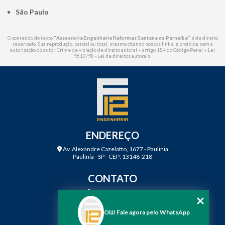
São Paulo
O conteúdo do texto "
Assessoria Engenharia Reformas Santana de Parnaíba
" é de direito
reservado. Sua reprodução, parcial ou total, mesmo citando nossos links, é proibida sem a
autorização do autor. Crime de violação de direito autoral – artigo 184 do Código Penal –
Lei
9610/98 - Lei de direitos autorais
.
ENDEREÇO
Av. Alexandre Cazelatto, 1677 - Paulinia
Paulínia - SP - CEP: 13148-218
CONTATO
(19) 3888-2923
(19) 99968-7979
Olá! Fale agora pelo WhatsApp
contato@f12engenharia.com.br