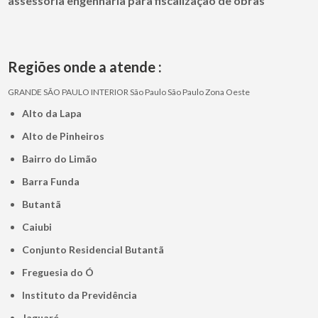
assessoria engenharia para fiscalização de obras
Regiões onde a atende :
GRANDE SÃO PAULO
INTERIOR
São Paulo
São Paulo
Zona Oeste
Alto da Lapa
Alto de Pinheiros
Bairro do Limão
Barra Funda
Butantã
Caiubi
Conjunto Residencial Butantã
Freguesia do Ó
Instituto da Previdência
Jaguaré