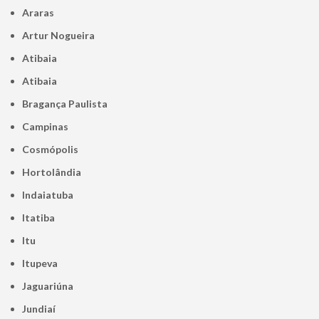
Araras
Artur Nogueira
Atibaia
Atibaia
Bragança Paulista
Campinas
Cosmópolis
Hortolândia
Indaiatuba
Itatiba
Itu
Itupeva
Jaguariúna
Jundiaí