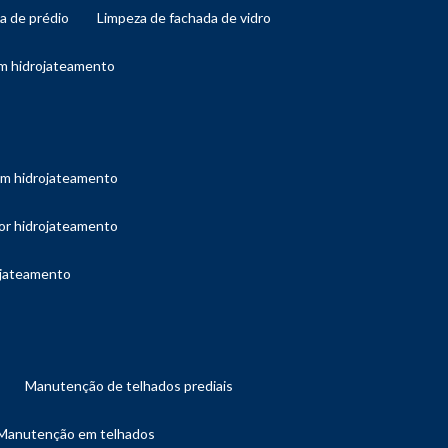
da de prédio
limpeza de fachada de vidro
om hidrojateamento
com hidrojateamento
por hidrojateamento
ojateamento
manutenção de telhados prediais
manutenção em telhados