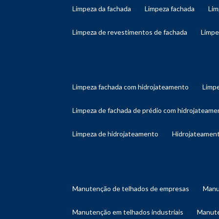
limpeza da fachada
limpeza fachada
li
limpeza de revestimentos de fachada
limp
limpeza fachada com hidrojateamento
limp
limpeza de fachada de prédio com hidrojateame
limpeza de hidrojateamento
hidrojateament
manutenção de telhados de empresas
man
manutenção em telhados industriais
manut