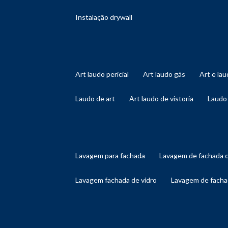
instalação drywall
art laudo pericial
art laudo gás
art e l
laudo de art
art laudo de vistoria
laudo
lavagem para fachada
lavagem de fachada 
lavagem fachada de vidro
lavagem de facha