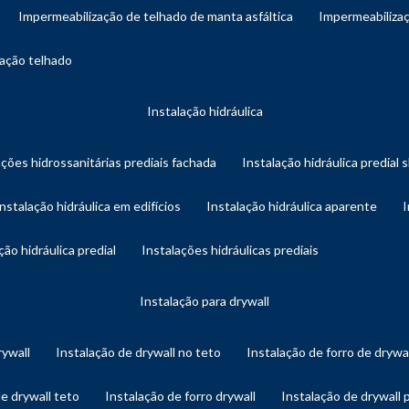
impermeabilização de telhado de manta asfáltica
impermeabiliza
zação telhado
instalação hidráulica
ações hidrossanitárias prediais fachada
instalação hidráulica predial 
instalação hidráulica em edifícios
instalação hidráulica aparente
ação hidráulica predial
instalações hidráulicas prediais
instalação para drywall
rywall
instalação de drywall no teto
instalação de forro de drywa
de drywall teto
instalação de forro drywall
instalação de drywall