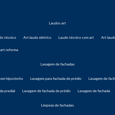
laudos art
audo técnico
art laudo elétrico
laudo técnico com art
art lau
 art reforma
lavagem de fachadas
com hipoclorito
lavagem para fachada de prédio
lavagem de fac
da predial
lavagem de fachada de prédio
lavagem de fachada
limpeza de fachadas