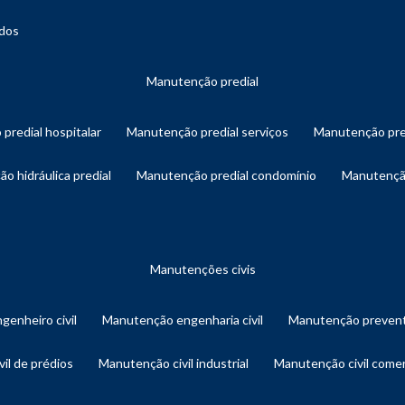
ados
manutenção predial
 predial hospitalar
manutenção predial serviços
manutenção pre
ão hidráulica predial
manutenção predial condomínio
manutençã
manutenções civis
genheiro civil
manutenção engenharia civil
manutenção prevent
vil de prédios
manutenção civil industrial
manutenção civil comer