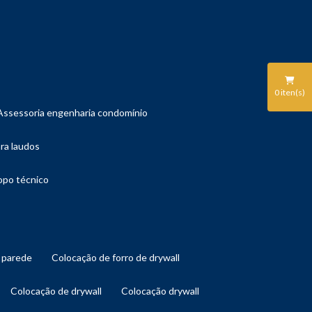
0
iten(s)
assessoria engenharia condomínio
ara laudos
copo técnico
l parede
colocação de forro de drywall
colocação de drywall
colocação drywall