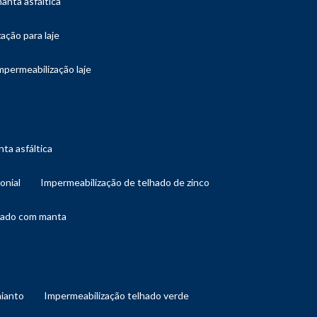
manta asfáltica
ação para laje
impermeabilização laje
ta asfáltica
onial
impermeabilização de telhado de zinco
lhado com manta
mianto
impermeabilização telhado verde