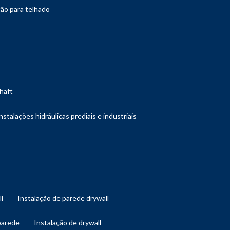
ção para telhado
shaft
instalações hidráulicas prediais e industriais
ll
instalação de parede drywall
 parede
instalação de drywall