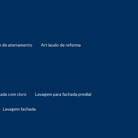
do de aterramento
art laudo de reforma
hada com cloro
lavagem para fachada predial
lavagem fachada