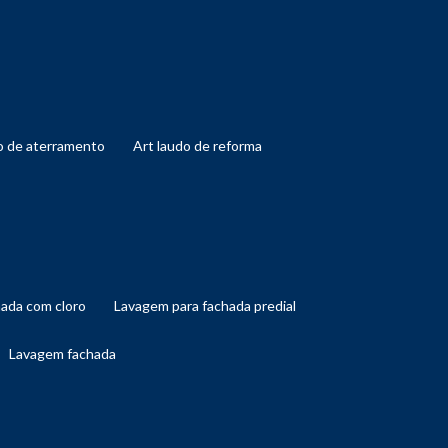
do de aterramento
art laudo de reforma
hada com cloro
lavagem para fachada predial
lavagem fachada