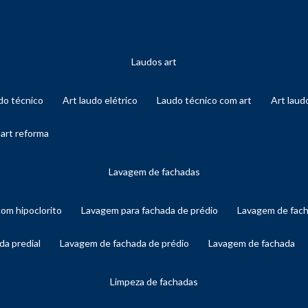
laudos art
audo técnico
art laudo elétrico
laudo técnico com art
art lau
 art reforma
lavagem de fachadas
com hipoclorito
lavagem para fachada de prédio
lavagem de fac
da predial
lavagem de fachada de prédio
lavagem de fachada
limpeza de fachadas