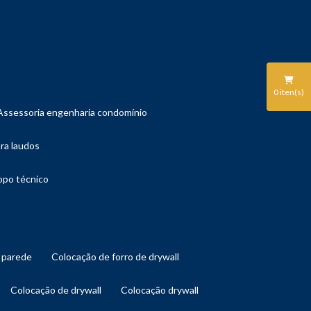
0
iten(s)
assessoria engenharia condomínio
ara laudos
copo técnico
l parede
colocação de forro de drywall
colocação de drywall
colocação drywall