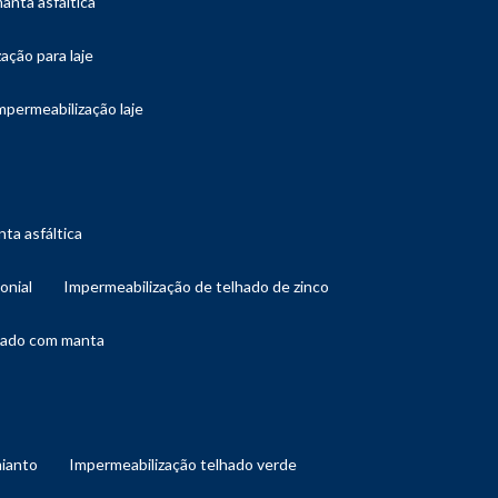
manta asfáltica
ação para laje
impermeabilização laje
ta asfáltica
onial
impermeabilização de telhado de zinco
lhado com manta
mianto
impermeabilização telhado verde