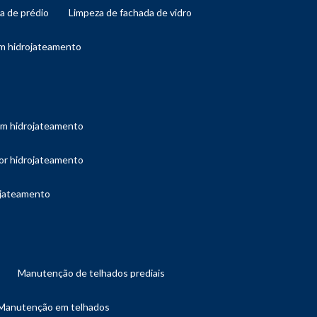
da de prédio
limpeza de fachada de vidro
om hidrojateamento
com hidrojateamento
por hidrojateamento
ojateamento
manutenção de telhados prediais
manutenção em telhados