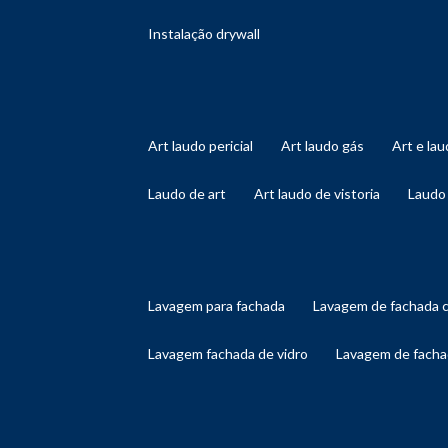
instalação drywall
art laudo pericial
art laudo gás
art e l
laudo de art
art laudo de vistoria
laudo
lavagem para fachada
lavagem de fachada 
lavagem fachada de vidro
lavagem de facha