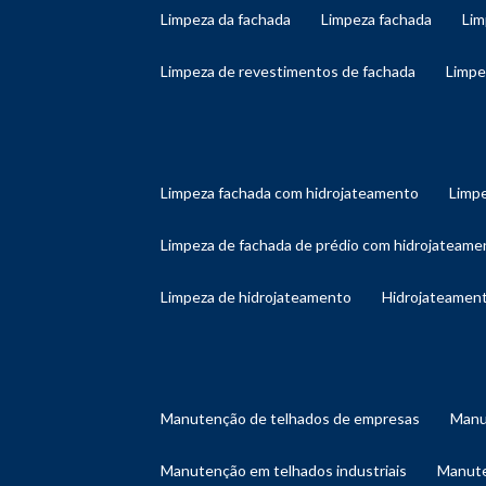
limpeza da fachada
limpeza fachada
li
limpeza de revestimentos de fachada
limp
limpeza fachada com hidrojateamento
limp
limpeza de fachada de prédio com hidrojateame
limpeza de hidrojateamento
hidrojateament
manutenção de telhados de empresas
man
manutenção em telhados industriais
manut