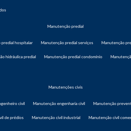
ados
manutenção predial
 predial hospitalar
manutenção predial serviços
manutenção pre
ão hidráulica predial
manutenção predial condomínio
manutençã
manutenções civis
genheiro civil
manutenção engenharia civil
manutenção prevent
vil de prédios
manutenção civil industrial
manutenção civil comer