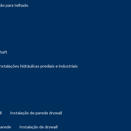
ção para telhado
shaft
instalações hidráulicas prediais e industriais
ll
instalação de parede drywall
 parede
instalação de drywall