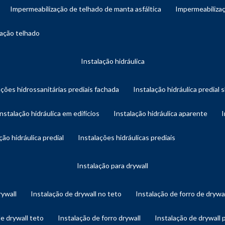
impermeabilização de telhado de manta asfáltica
impermeabiliza
zação telhado
instalação hidráulica
ações hidrossanitárias prediais fachada
instalação hidráulica predial 
instalação hidráulica em edifícios
instalação hidráulica aparente
ação hidráulica predial
instalações hidráulicas prediais
instalação para drywall
rywall
instalação de drywall no teto
instalação de forro de drywa
de drywall teto
instalação de forro drywall
instalação de drywall