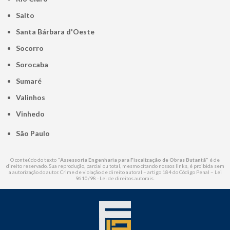
Salto
Santa Bárbara d'Oeste
Socorro
Sorocaba
Sumaré
Valinhos
Vinhedo
São Paulo
O conteúdo do texto "
Assessoria Engenharia para Fiscalização de Obras Butantã
" é de
direito reservado. Sua reprodução, parcial ou total, mesmo citando nossos links, é proibida sem
a autorização do autor. Crime de violação de direito autoral – artigo 184 do Código Penal –
Lei
9610/98 - Lei de direitos autorais
.