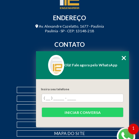
ENDEREÇO
Av. Alexandre Cazelatto, 1677 - Paulinia
Paulínia - SP - CEP: 13148-218
CONTATO
(19) 3888-2923
(19) 99968-7979
Olá! Fale agora pelo WhatsApp
contato@f12engenharia.com.br
MENU
HOME
Insira seu telefone
QUEM SOMOS
SERVIÇOS
INICIAR CONVERSA
CONTATO
CATEGORIAS
1
MAPA DO SITE