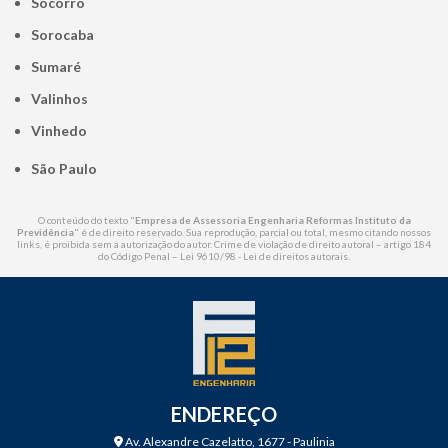
Socorro
Sorocaba
Sumaré
Valinhos
Vinhedo
São Paulo
O conteúdo do texto "
Empresa de Assessoria Engenharia Reformas Instituto da
Previdência
" é de direito reservado. Sua reprodução, parcial ou total, mesmo citando nossos
links, é proibida sem a autorização do autor. Crime de violação de direito autoral – artigo 184
do Código Penal –
Lei 9610/98 - Lei de direitos autorais
.
ENDEREÇO
Av. Alexandre Cazelatto, 1677 - Paulinia