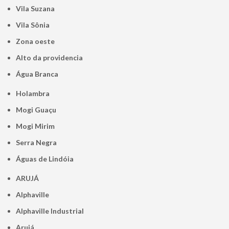
Vila Suzana
Vila Sônia
Zona oeste
alto da providencia
Água Branca
Holambra
Mogi Guaçu
Mogi Mirim
Serra Negra
Águas de Lindóia
ARUJÁ
Alphaville
Alphaville Industrial
Arujá