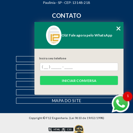
Paulínia - SP - CEP: 13148-218
CONTATO
(19) 3888-2923
(19) 99968-7979
Olá! Fale agora pelo WhatsApp
contato@f12engenharia.com.br
MENU
Insira seu telefone
HOME
QUEM SOMOS
SERVIÇOS
INICIAR CONVERSA
CONTATO
CATEGORIAS
1
MAPA DO SITE
Copyright © F12 Engenharia. (Lei 9610 de 19/02/1998)
HTML
CSS