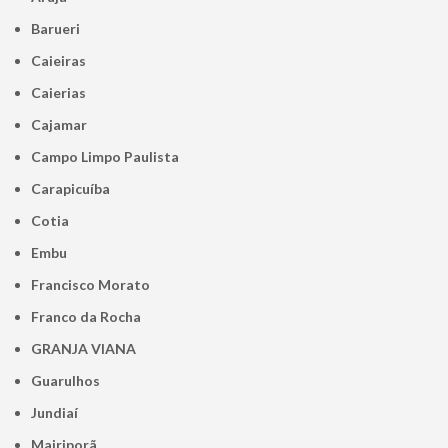
Barueri
Caieiras
Caierias
Cajamar
Campo Limpo Paulista
Carapicuíba
Cotia
Embu
Francisco Morato
Franco da Rocha
GRANJA VIANA
Guarulhos
Jundiaí
Mairiporã