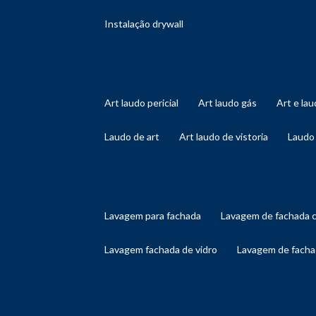
instalação drywall
art laudo pericial
art laudo gás
art e l
laudo de art
art laudo de vistoria
laudo
lavagem para fachada
lavagem de fachada 
lavagem fachada de vidro
lavagem de facha