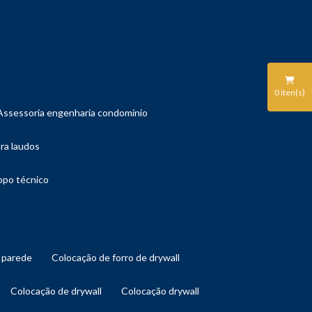
0
iten(s)
assessoria engenharia condomínio
ara laudos
copo técnico
l parede
colocação de forro de drywall
colocação de drywall
colocação drywall