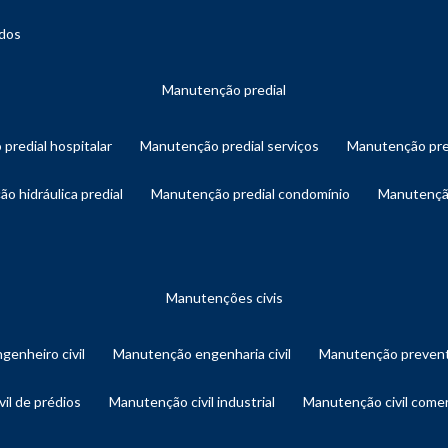
ados
manutenção predial
 predial hospitalar
manutenção predial serviços
manutenção pre
ão hidráulica predial
manutenção predial condomínio
manutençã
manutenções civis
genheiro civil
manutenção engenharia civil
manutenção prevent
vil de prédios
manutenção civil industrial
manutenção civil comer