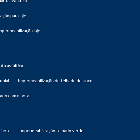
manta asfáltica
ação para laje
impermeabilização laje
ta asfáltica
onial
impermeabilização de telhado de zinco
lhado com manta
mianto
impermeabilização telhado verde