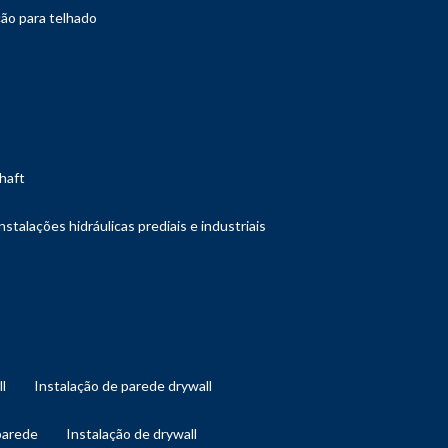
ção para telhado
shaft
instalações hidráulicas prediais e industriais
ll
instalação de parede drywall
 parede
instalação de drywall