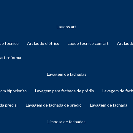
laudos art
audo técnico
art laudo elétrico
laudo técnico com art
art lau
 art reforma
lavagem de fachadas
com hipoclorito
lavagem para fachada de prédio
lavagem de fac
da predial
lavagem de fachada de prédio
lavagem de fachada
limpeza de fachadas