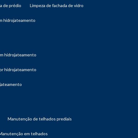
da de prédio
limpeza de fachada de vidro
om hidrojateamento
com hidrojateamento
por hidrojateamento
ojateamento
manutenção de telhados prediais
manutenção em telhados