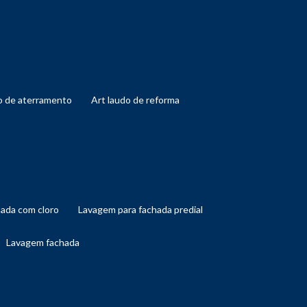
do de aterramento
art laudo de reforma
hada com cloro
lavagem para fachada predial
lavagem fachada