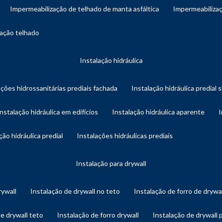
impermeabilização de telhado de manta asfáltica
impermeabiliza
zação telhado
instalação hidráulica
ações hidrossanitárias prediais fachada
instalação hidráulica predial 
instalação hidráulica em edifícios
instalação hidráulica aparente
ação hidráulica predial
instalações hidráulicas prediais
instalação para drywall
rywall
instalação de drywall no teto
instalação de forro de drywa
de drywall teto
instalação de forro drywall
instalação de drywall