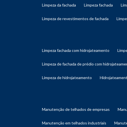
limpeza da fachada
limpeza fachada
li
limpeza de revestimentos de fachada
limp
limpeza fachada com hidrojateamento
limp
limpeza de fachada de prédio com hidrojateame
limpeza de hidrojateamento
hidrojateament
manutenção de telhados de empresas
man
manutenção em telhados industriais
manut