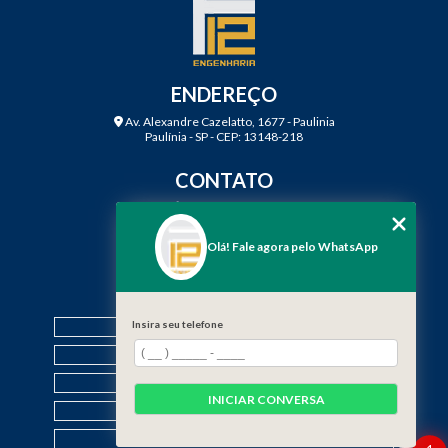
ENDEREÇO
Av. Alexandre Cazelatto, 1677 - Paulinia
Paulínia - SP - CEP: 13148-218
CONTATO
(19) 3888-2923
(19) 99968-7979
Olá! Fale agora pelo WhatsApp
contato@f12engenharia.com.br
MENU
HOME
Insira seu telefone
QUEM SOMOS
SERVIÇOS
INICIAR CONVERSA
CONTATO
CATEGORIAS