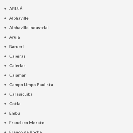
ARUJÁ
Alphaville
Alphaville Industrial
Arujá
Barueri
Caieiras
Caierias
Cajamar
Campo Limpo Paulista
Carapicuíba
Cotia
Embu
Francisco Morato
Franco da Rocha