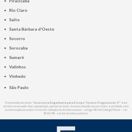
Piracicaba
Rio Claro
Salto
Santa Bárbara d'Oeste
Socorro
Sorocaba
Sumaré
Valinhos
Vinhedo
São Paulo
O conteúdo do texto "
Assessoria Engenharia para Escopo Técnico Freguesia do Ó
" é de
direito reservado. Sua reprodução, parcial ou total, mesmo citando nossos links, é proibida sem
a autorização do autor. Crime de violação de direito autoral – artigo 184 do Código Penal –
Lei
9610/98 - Lei de direitos autorais
.