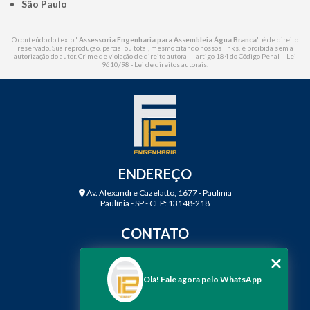
São Paulo
O conteúdo do texto "
Assessoria Engenharia para Assembleia Água Branca
" é de direito
reservado. Sua reprodução, parcial ou total, mesmo citando nossos links, é proibida sem a
autorização do autor. Crime de violação de direito autoral – artigo 184 do Código Penal –
Lei
9610/98 - Lei de direitos autorais
.
ENDEREÇO
Av. Alexandre Cazelatto, 1677 - Paulinia
Paulínia - SP - CEP: 13148-218
CONTATO
(19) 3888-2923
(19) 99968-7979
Olá! Fale agora pelo WhatsApp
contato@f12engenharia.com.br