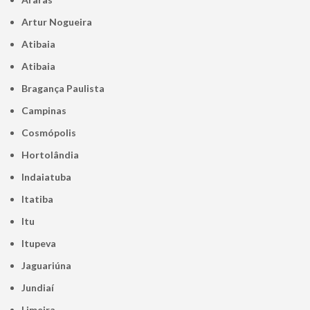
Artur Nogueira
Atibaia
Atibaia
Bragança Paulista
Campinas
Cosmópolis
Hortolândia
Indaiatuba
Itatiba
Itu
Itupeva
Jaguariúna
Jundiaí
Limeira