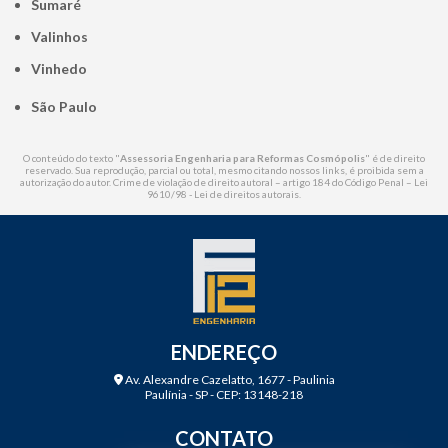
Sumaré
Valinhos
Vinhedo
São Paulo
O conteúdo do texto "
Assessoria Engenharia para Reformas Cosmópolis
" é de direito
reservado. Sua reprodução, parcial ou total, mesmo citando nossos links, é proibida sem a
autorização do autor. Crime de violação de direito autoral – artigo 184 do Código Penal –
Lei
9610/98 - Lei de direitos autorais
.
ENDEREÇO
Av. Alexandre Cazelatto, 1677 - Paulinia
Paulínia - SP - CEP: 13148-218
CONTATO