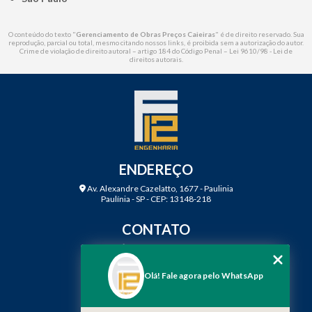
O conteúdo do texto "
Gerenciamento de Obras Preços Caieiras
" é de direito reservado. Sua
reprodução, parcial ou total, mesmo citando nossos links, é proibida sem a autorização do autor.
Crime de violação de direito autoral – artigo 184 do Código Penal –
Lei 9610/98 - Lei de
direitos autorais
.
ENDEREÇO
Av. Alexandre Cazelatto, 1677 - Paulinia
Paulínia - SP - CEP: 13148-218
CONTATO
(19) 3888-2923
(19) 99968-7979
Olá! Fale agora pelo WhatsApp
contato@f12engenharia.com.br
MENU