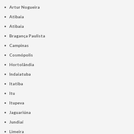
Artur Nogueira
Atibaia
Atibaia
Bragança Paulista
Campinas
Cosmópolis
Hortolândia
Indaiatuba
Itatiba
Itu
Itupeva
Jaguariúna
Jundiaí
Limeira