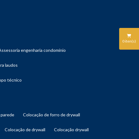
0
iten(s)
assessoria engenharia condomínio
ara laudos
copo técnico
l parede
colocação de forro de drywall
colocação de drywall
colocação drywall