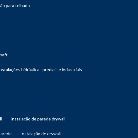
ção para telhado
shaft
instalações hidráulicas prediais e industriais
ll
instalação de parede drywall
 parede
instalação de drywall