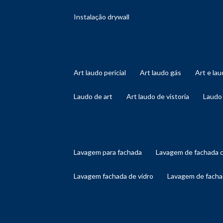
instalação drywall
art laudo pericial
art laudo gás
art e l
laudo de art
art laudo de vistoria
laudo
lavagem para fachada
lavagem de fachada 
lavagem fachada de vidro
lavagem de facha