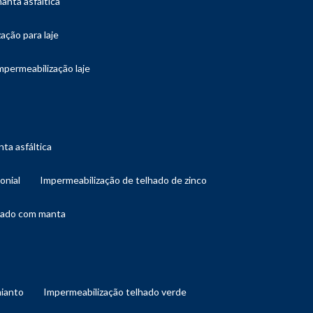
manta asfáltica
ação para laje
impermeabilização laje
ta asfáltica
onial
impermeabilização de telhado de zinco
lhado com manta
mianto
impermeabilização telhado verde