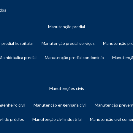
ados
manutenção predial
 predial hospitalar
manutenção predial serviços
manutenção pre
ão hidráulica predial
manutenção predial condomínio
manutençã
manutenções civis
genheiro civil
manutenção engenharia civil
manutenção prevent
vil de prédios
manutenção civil industrial
manutenção civil comer