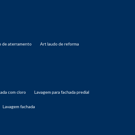
do de aterramento
art laudo de reforma
hada com cloro
lavagem para fachada predial
lavagem fachada