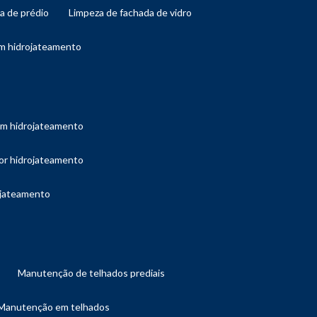
da de prédio
limpeza de fachada de vidro
om hidrojateamento
com hidrojateamento
por hidrojateamento
ojateamento
manutenção de telhados prediais
manutenção em telhados