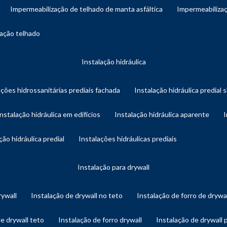
impermeabilização de telhado de manta asfáltica
impermeabiliza
zação telhado
instalação hidráulica
ações hidrossanitárias prediais fachada
instalação hidráulica predial 
instalação hidráulica em edifícios
instalação hidráulica aparente
ação hidráulica predial
instalações hidráulicas prediais
instalação para drywall
rywall
instalação de drywall no teto
instalação de forro de drywa
de drywall teto
instalação de forro drywall
instalação de drywall