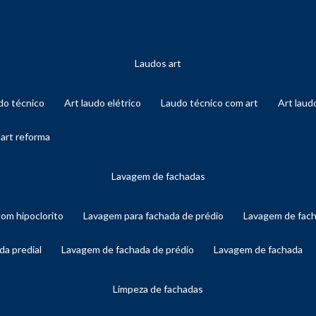
laudos art
audo técnico
art laudo elétrico
laudo técnico com art
art lau
 art reforma
lavagem de fachadas
com hipoclorito
lavagem para fachada de prédio
lavagem de fac
da predial
lavagem de fachada de prédio
lavagem de fachada
limpeza de fachadas