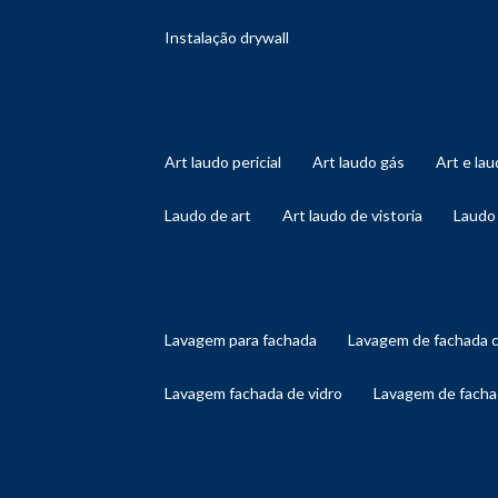
instalação drywall
art laudo pericial
art laudo gás
art e l
laudo de art
art laudo de vistoria
laudo
lavagem para fachada
lavagem de fachada 
lavagem fachada de vidro
lavagem de facha