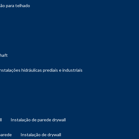
ção para telhado
shaft
instalações hidráulicas prediais e industriais
ll
instalação de parede drywall
 parede
instalação de drywall