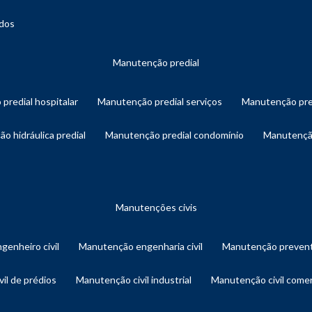
ados
manutenção predial
 predial hospitalar
manutenção predial serviços
manutenção pre
ão hidráulica predial
manutenção predial condomínio
manutençã
manutenções civis
genheiro civil
manutenção engenharia civil
manutenção prevent
vil de prédios
manutenção civil industrial
manutenção civil comer