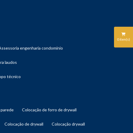
0
iten(s)
assessoria engenharia condomínio
ara laudos
copo técnico
l parede
colocação de forro de drywall
colocação de drywall
colocação drywall