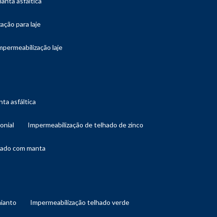
manta asfáltica
ação para laje
impermeabilização laje
ta asfáltica
onial
impermeabilização de telhado de zinco
lhado com manta
mianto
impermeabilização telhado verde