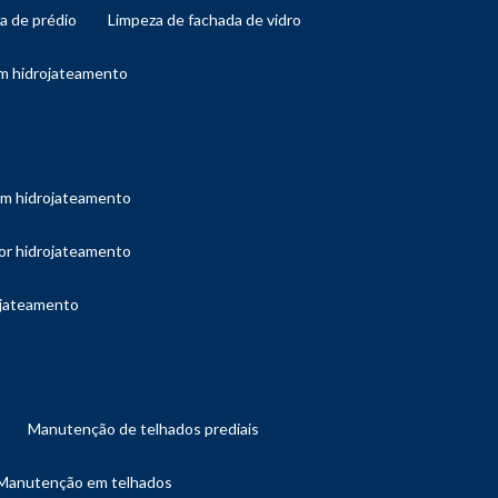
da de prédio
limpeza de fachada de vidro
om hidrojateamento
com hidrojateamento
por hidrojateamento
ojateamento
manutenção de telhados prediais
manutenção em telhados