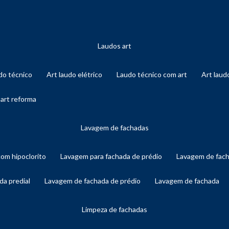
laudos art
audo técnico
art laudo elétrico
laudo técnico com art
art lau
 art reforma
lavagem de fachadas
com hipoclorito
lavagem para fachada de prédio
lavagem de fac
da predial
lavagem de fachada de prédio
lavagem de fachada
limpeza de fachadas