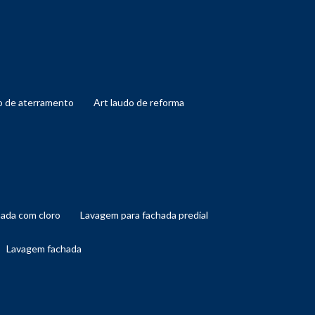
do de aterramento
art laudo de reforma
hada com cloro
lavagem para fachada predial
lavagem fachada