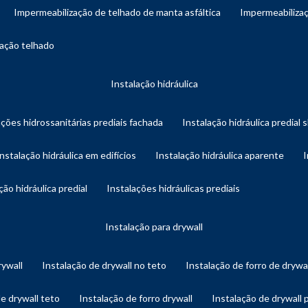
impermeabilização de telhado de manta asfáltica
impermeabiliza
zação telhado
instalação hidráulica
ações hidrossanitárias prediais fachada
instalação hidráulica predial 
instalação hidráulica em edifícios
instalação hidráulica aparente
ação hidráulica predial
instalações hidráulicas prediais
instalação para drywall
rywall
instalação de drywall no teto
instalação de forro de drywa
de drywall teto
instalação de forro drywall
instalação de drywall