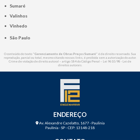
Sumaré
Valinhos
Vinhedo
São Paulo
O conteúdo do texto "
Gerenciamento de Obras Preços Sumaré
" é de direito reservado. Sua
reprodução, parcial ou total, mesmo citando nossos links, é proibida sem a autorização do autor.
Crime de violação de direito autoral – artigo 184 do Código Penal –
Lei 9610/98 - Lei de
direitos autorais
.
ENDEREÇO
Av. Alexandre Cazelatto, 1677 - Paulinia
Paulínia - SP - CEP: 13148-218