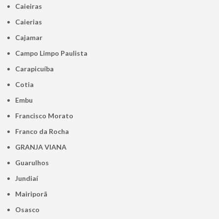
Caieiras
Caierias
Cajamar
Campo Limpo Paulista
Carapicuíba
Cotia
Embu
Francisco Morato
Franco da Rocha
GRANJA VIANA
Guarulhos
Jundiaí
Mairiporã
Osasco