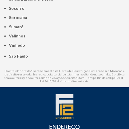
Socorro
Sorocaba
Sumaré
Valinhos
Vinhedo
São Paulo
O conteúdo do texto "
Gerenciamento de Obras de Construção Civil Francisco Morato
" é
de direito reservado. Sua reprodução, parcial ou total, mesmo citando nossos links, é proibida
sem a autorização do autor. Crime de violação de direito autoral – artigo 184 do Código Penal –
Lei 9610/98 - Lei de direitos autorais
.
ENDEREÇO