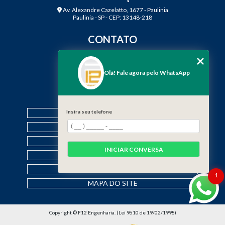
Av. Alexandre Cazelatto, 1677 - Paulinia
Paulínia - SP - CEP: 13148-218
CONTATO
(19) 3888-2923
(19) 99968-7979
Olá! Fale agora pelo WhatsApp
contato@f12engenharia.com.br
MENU
Insira seu telefone
HOME
QUEM SOMOS
SERVIÇOS
INICIAR CONVERSA
CONTATO
CATEGORIAS
1
MAPA DO SITE
Copyright © F12 Engenharia. (Lei 9610 de 19/02/1998)