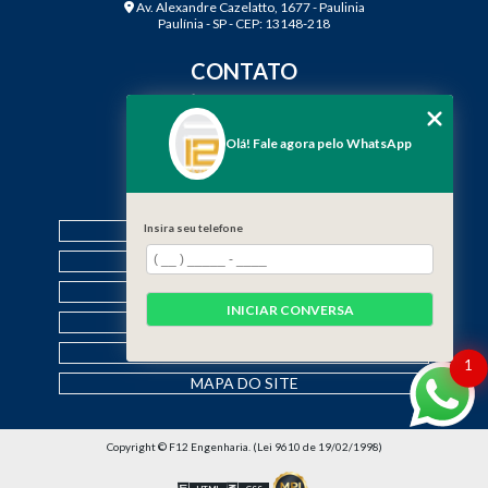
Av. Alexandre Cazelatto, 1677 - Paulinia
Paulínia - SP - CEP: 13148-218
CONTATO
(19) 3888-2923
(19) 99968-7979
Olá! Fale agora pelo WhatsApp
contato@f12engenharia.com.br
MENU
Insira seu telefone
HOME
QUEM SOMOS
SERVIÇOS
INICIAR CONVERSA
CONTATO
CATEGORIAS
1
MAPA DO SITE
Copyright © F12 Engenharia. (Lei 9610 de 19/02/1998)