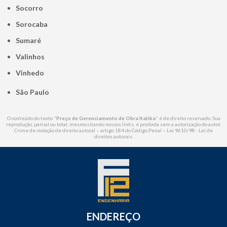
Socorro
Sorocaba
Sumaré
Valinhos
Vinhedo
São Paulo
O conteúdo do texto "
Preço de Gerenciamento de Obra Itatiba
" é de direito reservado. Sua
reprodução, parcial ou total, mesmo citando nossos links, é proibida sem a autorização do autor.
Crime de violação de direito autoral – artigo 184 do Código Penal –
Lei 9610/98 - Lei de
direitos autorais
.
ENDEREÇO