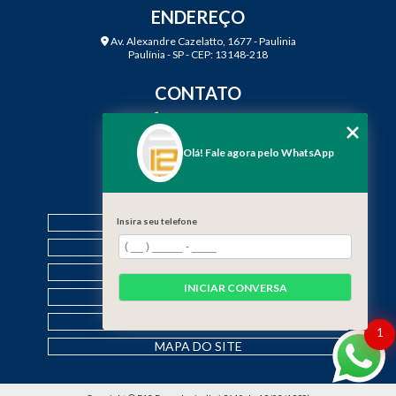
ENDEREÇO
Av. Alexandre Cazelatto, 1677 - Paulinia
Paulínia - SP - CEP: 13148-218
CONTATO
(19) 3888-2923
(19) 99968-7979
Olá! Fale agora pelo WhatsApp
contato@f12engenharia.com.br
MENU
HOME
Insira seu telefone
QUEM SOMOS
SERVIÇOS
INICIAR CONVERSA
CONTATO
CATEGORIAS
1
MAPA DO SITE