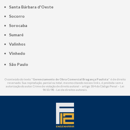
Santa Bárbara d'Oeste
Socorro
Sorocaba
Sumaré
Valinhos
Vinhedo
São Paulo
O conteúdo do texto "
Gerenciamento de Obra Comercial Bragança Paulista
" é de direito
reservado. Sua reprodução, parcial ou total, mesmo citando nossos links, é proibida sem a
autorização do autor. Crime de violação de direito autoral – artigo 184 do Código Penal –
Lei
9610/98 - Lei de direitos autorais
.