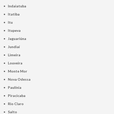
Indaiatuba
Itatiba
Itu
Itupeva
Jaguariúna
Jundiaí
Limeira
Louveira
Monte Mor
Nova Odessa
Paulínia
Piracicaba
Rio Claro
Salto