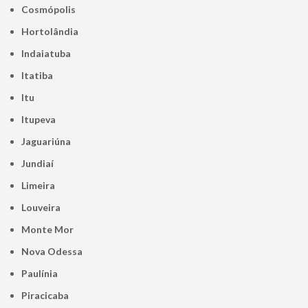
Cosmópolis
Hortolândia
Indaiatuba
Itatiba
Itu
Itupeva
Jaguariúna
Jundiaí
Limeira
Louveira
Monte Mor
Nova Odessa
Paulínia
Piracicaba