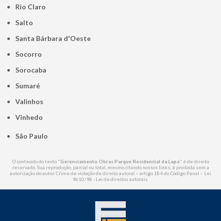
Rio Claro
Salto
Santa Bárbara d'Oeste
Socorro
Sorocaba
Sumaré
Valinhos
Vinhedo
São Paulo
O conteúdo do texto "
Gerenciamento Obras Parque Residencial da Lapa
" é de direito
reservado. Sua reprodução, parcial ou total, mesmo citando nossos links, é proibida sem a
autorização do autor. Crime de violação de direito autoral – artigo 184 do Código Penal –
Lei
9610/98 - Lei de direitos autorais
.