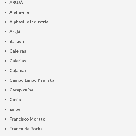
ARUJÁ
Alphaville
Alphaville Industrial
Arujá
Barueri
Caieiras
Caierias
Cajamar
Campo Limpo Paulista
Carapicuíba
Cotia
Embu
Francisco Morato
Franco da Rocha