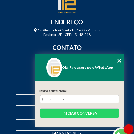
ENDEREÇO
Av. Alexandre Cazelatto, 1677 - Paulinia
Paulínia - SP - CEP: 13148-218
CONTATO
(19) 3888-2923
(19) 99968-7979
Olá! Fale agora pelo WhatsApp
contato@f12engenharia.com.br
MENU
HOME
Insira seu telefone
QUEM SOMOS
SERVIÇOS
INICIAR CONVERSA
CONTATO
CATEGORIAS
1
MAPA DO SITE