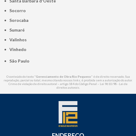
Santa Bárbara d'Oeste
Socorro
Sorocaba
Sumaré
Valinhos
Vinhedo
São Paulo
O conteúdo do texto "
Gerenciamento de Obra Rio Pequeno
" é de direito reservado. Sua
reprodução, parcial ou total, mesmo citando nossos links, é proibida sem a autorização do autor.
Crime de violação de direito autoral – artigo 184 do Código Penal –
Lei 9610/98 - Lei de
direitos autorais
.
ENDEREÇO