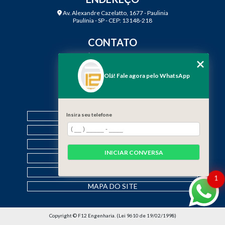
Av. Alexandre Cazelatto, 1677 - Paulinia
Paulínia - SP - CEP: 13148-218
CONTATO
(19) 3888-2923
(19) 99968-7979
Olá! Fale agora pelo WhatsApp
contato@f12engenharia.com.br
MENU
HOME
Insira seu telefone
QUEM SOMOS
SERVIÇOS
INICIAR CONVERSA
CONTATO
CATEGORIAS
1
MAPA DO SITE
Copyright © F12 Engenharia. (Lei 9610 de 19/02/1998)