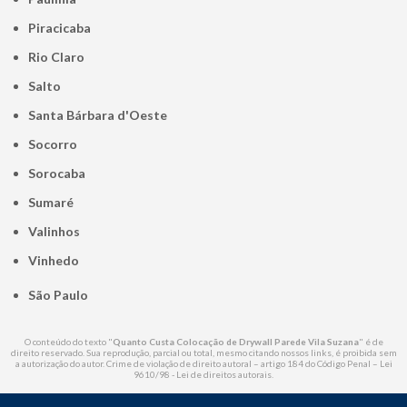
Piracicaba
Rio Claro
Salto
Santa Bárbara d'Oeste
Socorro
Sorocaba
Sumaré
Valinhos
Vinhedo
São Paulo
O conteúdo do texto "
Quanto Custa Colocação de Drywall Parede Vila Suzana
" é de
direito reservado. Sua reprodução, parcial ou total, mesmo citando nossos links, é proibida sem
a autorização do autor. Crime de violação de direito autoral – artigo 184 do Código Penal –
Lei
9610/98 - Lei de direitos autorais
.