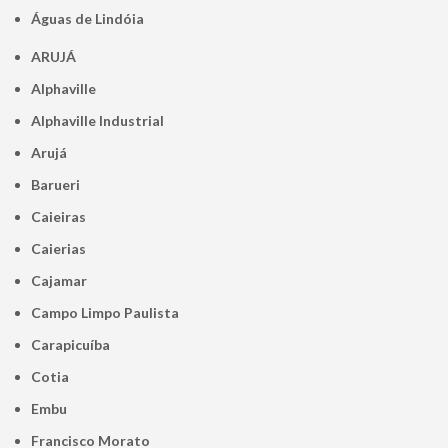
Águas de Lindóia
ARUJÁ
Alphaville
Alphaville Industrial
Arujá
Barueri
Caieiras
Caierias
Cajamar
Campo Limpo Paulista
Carapicuíba
Cotia
Embu
Francisco Morato