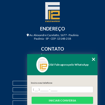
ENDEREÇO
Av. Alexandre Cazelatto, 1677 - Paulinia
Paulínia - SP - CEP: 13148-218
CONTATO
(19) 3888-2923
(19) 99968-7979
Olá! Fale agora pelo WhatsApp
contato@f12engenharia.com.br
MENU
HOME
Insira seu telefone
QUEM SOMOS
SERVIÇOS
INICIAR CONVERSA
CONTATO