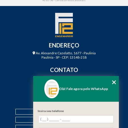
ENDEREÇO
Av. Alexandre Cazelatto, 1677 - Paulinia
Paulínia - SP - CEP: 13148-218
CONTATO
(19) 3888-2923
(19) 99968-7979
Olá! Fale agora pelo WhatsApp
contato@f12engenharia.com.br
MENU
HOME
Insira seu telefone
QUEM SOMOS
SERVIÇOS