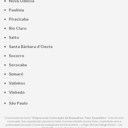
Nova Odessa
Paulínia
Piracicaba
Rio Claro
Salto
Santa Bárbara d'Oeste
Socorro
Sorocaba
Sumaré
Valinhos
Vinhedo
São Paulo
O conteúdo do texto "
Empresa de Colocação de Drywall no Teto Guarulhos
" é de direito
reservado. Sua reprodução, parcial ou total, mesmo citando nossos links, é proibida sem a
autorização do autor. Crime de violação de direito autoral – artigo 184 do Código Penal –
Lei
9610/98 - Lei de direitos autorais
.