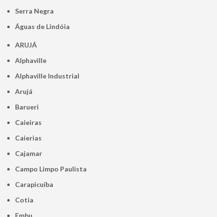
Serra Negra
Águas de Lindóia
ARUJÁ
Alphaville
Alphaville Industrial
Arujá
Barueri
Caieiras
Caierias
Cajamar
Campo Limpo Paulista
Carapicuíba
Cotia
Embu