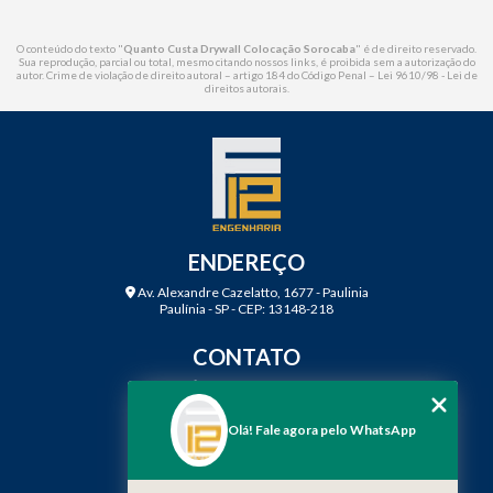
O conteúdo do texto "
Quanto Custa Drywall Colocação Sorocaba
" é de direito reservado.
Sua reprodução, parcial ou total, mesmo citando nossos links, é proibida sem a autorização do
autor. Crime de violação de direito autoral – artigo 184 do Código Penal –
Lei 9610/98 - Lei de
direitos autorais
.
ENDEREÇO
Av. Alexandre Cazelatto, 1677 - Paulinia
Paulínia - SP - CEP: 13148-218
CONTATO
(19) 3888-2923
(19) 99968-7979
Olá! Fale agora pelo WhatsApp
contato@f12engenharia.com.br
MENU