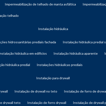
impermeabilização de telhado de manta asfáltica
impermeabiliza
zação telhado
instalação hidráulica
ações hidrossanitárias prediais fachada
instalação hidráulica predial 
instalação hidráulica em edifícios
instalação hidráulica aparente
ação hidráulica predial
instalações hidráulicas prediais
instalação para drywall
rywall
instalação de drywall no teto
instalação de forro de drywa
de drywall teto
instalação de forro drywall
instalação de drywall