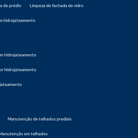
da de prédio
limpeza de fachada de vidro
om hidrojateamento
com hidrojateamento
por hidrojateamento
ojateamento
manutenção de telhados prediais
manutenção em telhados