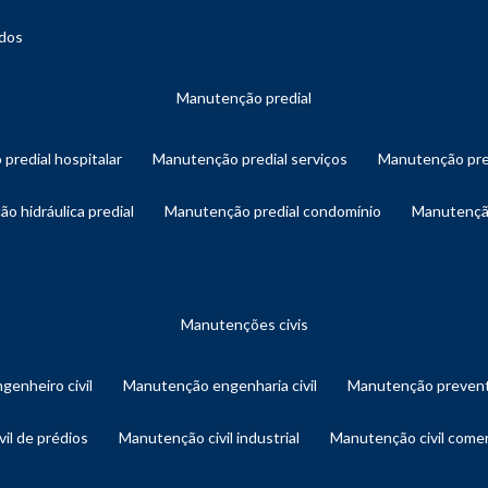
ados
manutenção predial
 predial hospitalar
manutenção predial serviços
manutenção pre
ão hidráulica predial
manutenção predial condomínio
manutençã
manutenções civis
genheiro civil
manutenção engenharia civil
manutenção prevent
vil de prédios
manutenção civil industrial
manutenção civil comer