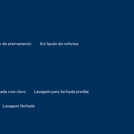
do de aterramento
art laudo de reforma
hada com cloro
lavagem para fachada predial
lavagem fachada