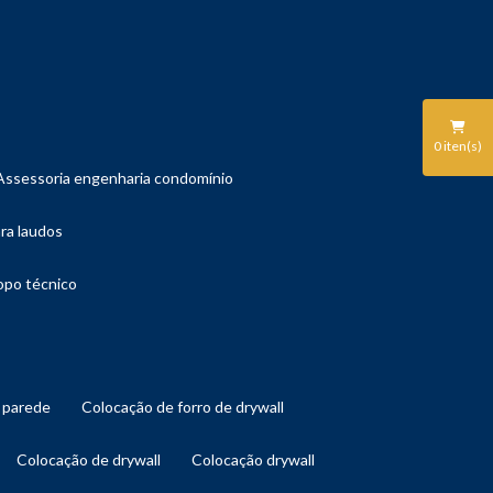
0
iten(s)
assessoria engenharia condomínio
ara laudos
copo técnico
l parede
colocação de forro de drywall
colocação de drywall
colocação drywall