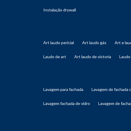
instalação drywall
art laudo pericial
art laudo gás
art e l
laudo de art
art laudo de vistoria
laudo
lavagem para fachada
lavagem de fachada 
lavagem fachada de vidro
lavagem de facha