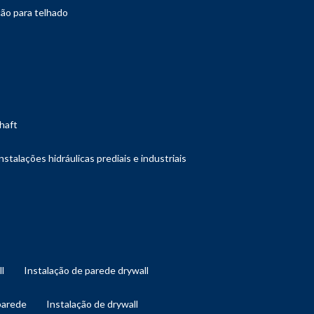
ção para telhado
shaft
instalações hidráulicas prediais e industriais
ll
instalação de parede drywall
 parede
instalação de drywall