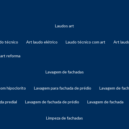
laudos art
audo técnico
art laudo elétrico
laudo técnico com art
art lau
 art reforma
lavagem de fachadas
com hipoclorito
lavagem para fachada de prédio
lavagem de fac
da predial
lavagem de fachada de prédio
lavagem de fachada
limpeza de fachadas