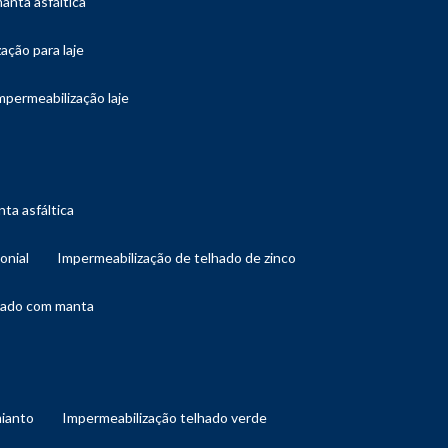
manta asfáltica
ação para laje
impermeabilização laje
ta asfáltica
onial
impermeabilização de telhado de zinco
lhado com manta
mianto
impermeabilização telhado verde