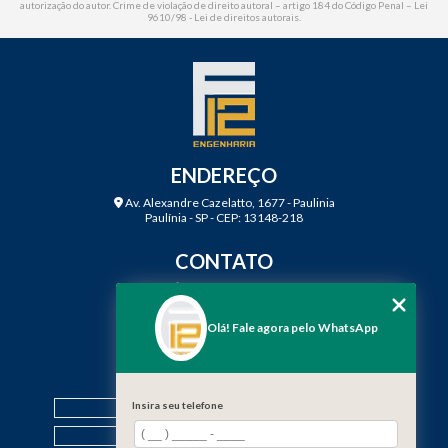
autorização do autor. Crime de violação de direito autoral – artigo 184 do Código Penal –
Lei
9610/98 - Lei de direitos autorais
.
ENDEREÇO
Av. Alexandre Cazelatto, 1677 - Paulinia
Paulínia - SP - CEP: 13148-218
CONTATO
(19) 3888-2923
(19) 99968-7979
Olá! Fale agora pelo WhatsApp
contato@f12engenharia.com.br
MENU
HOME
Insira seu telefone
QUEM SOMOS