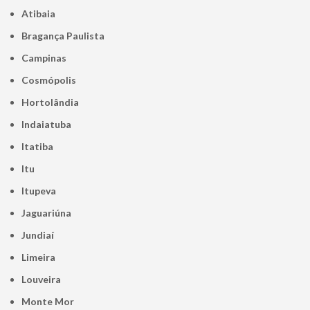
Atibaia
Bragança Paulista
Campinas
Cosmópolis
Hortolândia
Indaiatuba
Itatiba
Itu
Itupeva
Jaguariúna
Jundiaí
Limeira
Louveira
Monte Mor