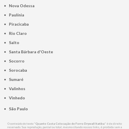
Nova Odessa
Paulínia
Piracicaba
Rio Claro
Salto
Santa Bárbara d'Oeste
Socorro
Sorocaba
Sumaré
Valinhos
Vinhedo
São Paulo
O conteúdo do texto "
Quanto Custa Colocação de Forro Drywall Itatiba
" é de direito
reservado. Sua reprodução, parcial ou total, mesmo citando nossos links, é proibida sem a