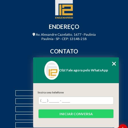
ENDEREÇO
Av. Alexandre Cazelatto, 1677 - Paulinia
Paulínia - SP - CEP: 13148-218
CONTATO
(19) 3888-2923
(19) 99968-7979
Olá! Fale agora pelo WhatsApp
contato@f12engenharia.com.br
MENU
Insira seu telefone
HOME
QUEM SOMOS
SERVIÇOS
INICIAR CONVERSA
CONTATO
CATEGORIAS