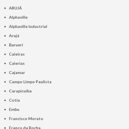
ARUJÁ
Alphaville
Alphaville Industrial
Arujá
Barueri
Caieiras
Caierias
Cajamar
Campo Limpo Paulista
Carapicuíba
Cotia
Embu
Francisco Morato
Franco da Rocha