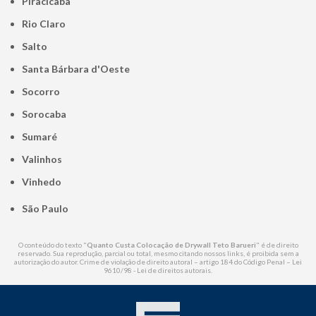
Piracicaba
Rio Claro
Salto
Santa Bárbara d'Oeste
Socorro
Sorocaba
Sumaré
Valinhos
Vinhedo
São Paulo
O conteúdo do texto "
Quanto Custa Colocação de Drywall Teto Barueri
" é de direito
reservado. Sua reprodução, parcial ou total, mesmo citando nossos links, é proibida sem a
autorização do autor. Crime de violação de direito autoral – artigo 184 do Código Penal –
Lei
9610/98 - Lei de direitos autorais
.