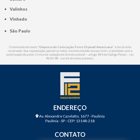
Valinhos
Vinhedo
São Paulo
O conteúdo do texto "
Empresa de Colocação Forro Drywall Americana
" é de direito
reservado. Sua reprodução, parcial ou total, mesmo citando nossos links, é proibida sem a
autorização do autor. Crime de violação de direito autoral – artigo 184 do Código Penal –
Lei
9610/98 - Lei de direitos autorais
.
ENDEREÇO
Av. Alexandre Cazelatto, 1677 - Paulinia
Paulínia - SP - CEP: 13148-218
CONTATO