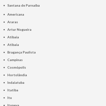
Santana de Parnaíba
Americana
Araras
Artur Nogueira
Atibaia
Atibaia
Bragança Paulista
Campinas
Cosmópolis
Hortolândia
Indaiatuba
Itatiba
Itu
Itupeva