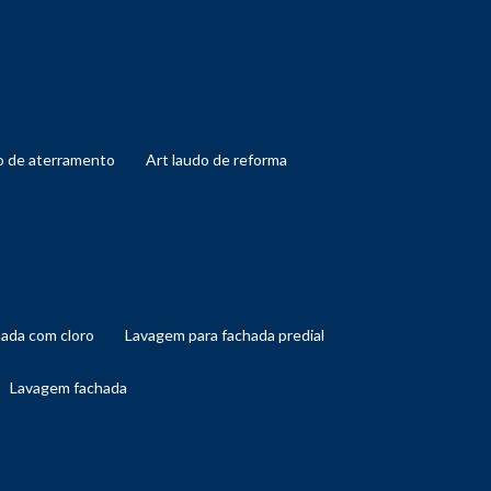
do de aterramento
art laudo de reforma
hada com cloro
lavagem para fachada predial
lavagem fachada