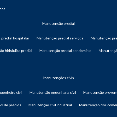
ados
manutenção predial
 predial hospitalar
manutenção predial serviços
manutenção pre
ão hidráulica predial
manutenção predial condomínio
manutençã
manutenções civis
genheiro civil
manutenção engenharia civil
manutenção prevent
vil de prédios
manutenção civil industrial
manutenção civil comer