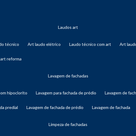
laudos art
audo técnico
art laudo elétrico
laudo técnico com art
art lau
 art reforma
lavagem de fachadas
com hipoclorito
lavagem para fachada de prédio
lavagem de fac
da predial
lavagem de fachada de prédio
lavagem de fachada
limpeza de fachadas