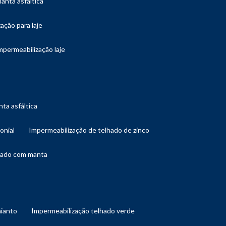
manta asfáltica
ação para laje
impermeabilização laje
ta asfáltica
onial
impermeabilização de telhado de zinco
lhado com manta
mianto
impermeabilização telhado verde