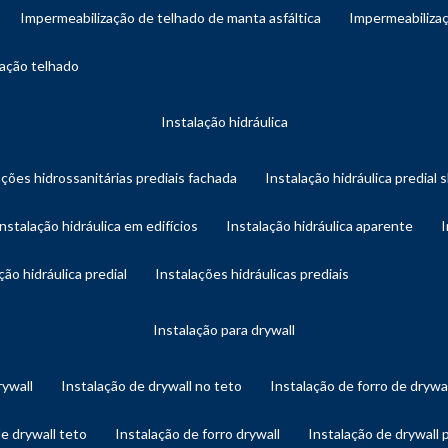
impermeabilização de telhado de manta asfáltica
impermeabiliza
zação telhado
instalação hidráulica
ações hidrossanitárias prediais fachada
instalação hidráulica predial 
instalação hidráulica em edifícios
instalação hidráulica aparente
ação hidráulica predial
instalações hidráulicas prediais
instalação para drywall
rywall
instalação de drywall no teto
instalação de forro de drywa
de drywall teto
instalação de forro drywall
instalação de drywall