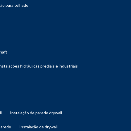
ção para telhado
shaft
instalações hidráulicas prediais e industriais
ll
instalação de parede drywall
 parede
instalação de drywall