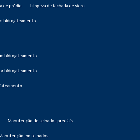
da de prédio
limpeza de fachada de vidro
om hidrojateamento
com hidrojateamento
por hidrojateamento
ojateamento
manutenção de telhados prediais
manutenção em telhados