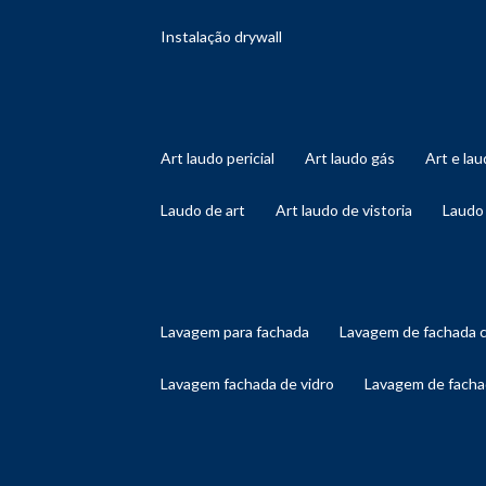
instalação drywall
art laudo pericial
art laudo gás
art e l
laudo de art
art laudo de vistoria
laudo
lavagem para fachada
lavagem de fachada 
lavagem fachada de vidro
lavagem de facha