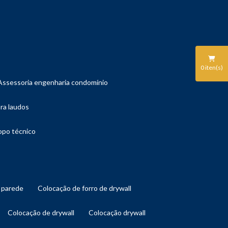
0
iten(s)
assessoria engenharia condomínio
ara laudos
copo técnico
l parede
colocação de forro de drywall
colocação de drywall
colocação drywall