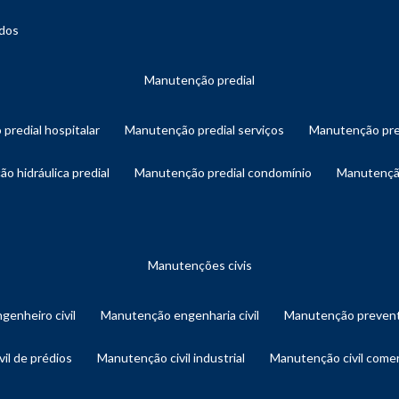
ados
manutenção predial
 predial hospitalar
manutenção predial serviços
manutenção pre
ão hidráulica predial
manutenção predial condomínio
manutençã
manutenções civis
genheiro civil
manutenção engenharia civil
manutenção prevent
vil de prédios
manutenção civil industrial
manutenção civil comer