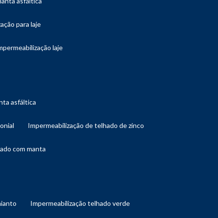
manta asfáltica
ação para laje
impermeabilização laje
ta asfáltica
onial
impermeabilização de telhado de zinco
lhado com manta
mianto
impermeabilização telhado verde