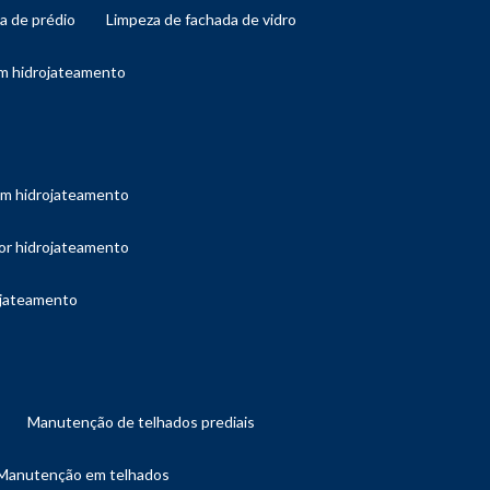
da de prédio
limpeza de fachada de vidro
om hidrojateamento
com hidrojateamento
por hidrojateamento
ojateamento
manutenção de telhados prediais
manutenção em telhados