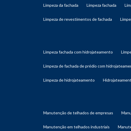
limpeza da fachada
limpeza fachada
li
limpeza de revestimentos de fachada
limp
limpeza fachada com hidrojateamento
limp
limpeza de fachada de prédio com hidrojateame
limpeza de hidrojateamento
hidrojateament
manutenção de telhados de empresas
man
manutenção em telhados industriais
manut