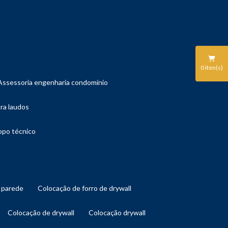
0
iten(s)
assessoria engenharia condomínio
ara laudos
copo técnico
l parede
colocação de forro de drywall
colocação de drywall
colocação drywall