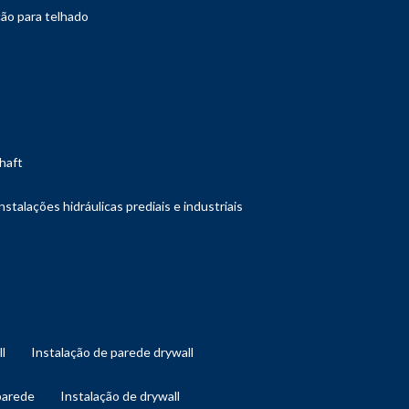
ção para telhado
shaft
instalações hidráulicas prediais e industriais
ll
instalação de parede drywall
 parede
instalação de drywall