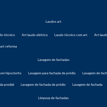
laudos art
audo técnico
art laudo elétrico
laudo técnico com art
art lau
 art reforma
lavagem de fachadas
com hipoclorito
lavagem para fachada de prédio
lavagem de fac
da predial
lavagem de fachada de prédio
lavagem de fachada
limpeza de fachadas