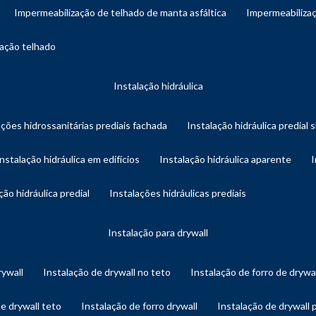
impermeabilização de telhado de manta asfáltica
impermeabiliza
zação telhado
instalação hidráulica
ações hidrossanitárias prediais fachada
instalação hidráulica predial 
instalação hidráulica em edifícios
instalação hidráulica aparente
ação hidráulica predial
instalações hidráulicas prediais
instalação para drywall
rywall
instalação de drywall no teto
instalação de forro de drywa
de drywall teto
instalação de forro drywall
instalação de drywall