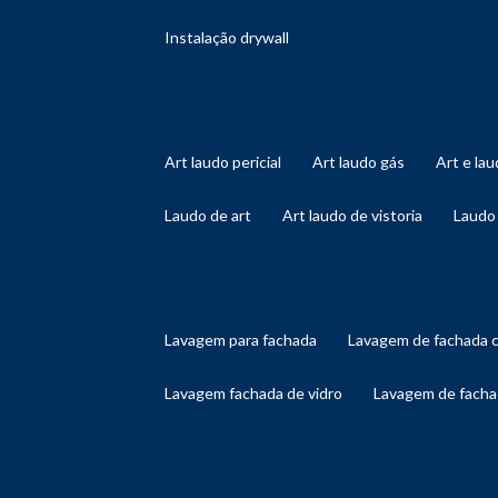
instalação drywall
art laudo pericial
art laudo gás
art e l
laudo de art
art laudo de vistoria
laudo
lavagem para fachada
lavagem de fachada 
lavagem fachada de vidro
lavagem de facha