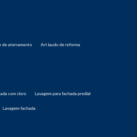
do de aterramento
art laudo de reforma
hada com cloro
lavagem para fachada predial
lavagem fachada