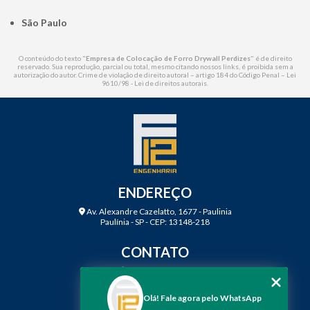
São Paulo
O conteúdo do texto "
Empresa de Colocação de Forro Drywall Perdizes
" é de direito
reservado. Sua reprodução, parcial ou total, mesmo citando nossos links, é proibida sem a
autorização do autor. Crime de violação de direito autoral – artigo 184 do Código Penal –
Lei
9610/98 - Lei de direitos autorais
.
ENDEREÇO
Av. Alexandre Cazelatto, 1677 - Paulinia
Paulínia - SP - CEP: 13148-218
CONTATO
(19) 3888-2923
(19) 99968-7979
Olá! Fale agora pelo WhatsApp
contato@f12engenharia.com.br