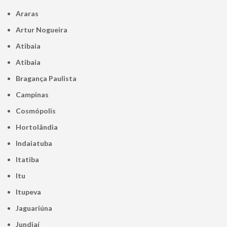
Araras
Artur Nogueira
Atibaia
Atibaia
Bragança Paulista
Campinas
Cosmópolis
Hortolândia
Indaiatuba
Itatiba
Itu
Itupeva
Jaguariúna
Jundiaí