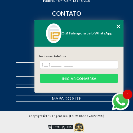
Paulínia - SP - CEP: 13148-218
CONTATO
(19) 3888-2923
(19) 99968-7979
Olá! Fale agora pelo WhatsApp
contato@f12engenharia.com.br
MENU
HOME
Insira seu telefone
QUEM SOMOS
SERVIÇOS
INICIAR CONVERSA
CONTATO
CATEGORIAS
1
MAPA DO SITE
Copyright © F12 Engenharia. (Lei 9610 de 19/02/1998)
HTML
CSS