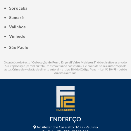
Sorocaba
Sumaré
Valinhos
Vinhedo
São Paulo
O conteúdo do texto "
Colocação de Forro Drywall Valor Mairiporã
" é de direito reservado.
Sua reprodução, parcial ou total, mesmo citando nossos links, é proibida sem a autorização do
autor. Crime de violação de direito autoral – artigo 184 do Código Penal –
Lei 9610/98 - Lei de
direitos autorais
.
ENDEREÇO
Av. Alexandre Cazelatto, 1677 - Paulinia