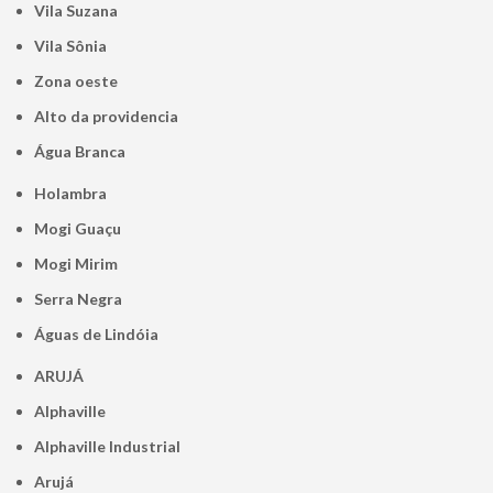
Vila Suzana
Vila Sônia
Zona oeste
alto da providencia
Água Branca
Holambra
Mogi Guaçu
Mogi Mirim
Serra Negra
Águas de Lindóia
ARUJÁ
Alphaville
Alphaville Industrial
Arujá