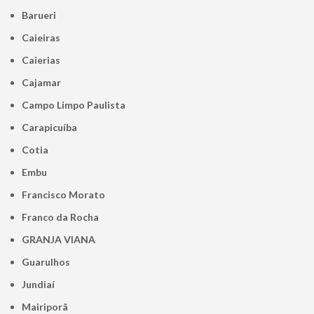
Barueri
Caieiras
Caierias
Cajamar
Campo Limpo Paulista
Carapicuíba
Cotia
Embu
Francisco Morato
Franco da Rocha
GRANJA VIANA
Guarulhos
Jundiaí
Mairiporã