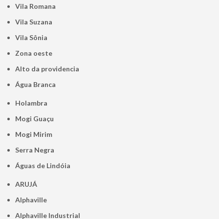
Vila Romana
Vila Suzana
Vila Sônia
Zona oeste
alto da providencia
Água Branca
Holambra
Mogi Guaçu
Mogi Mirim
Serra Negra
Águas de Lindóia
ARUJÁ
Alphaville
Alphaville Industrial