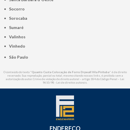
Socorro
Sorocaba
Sumaré
Valinhos
Vinhedo
São Paulo
O conteúdo do texto "
Quanto Custa Colocação de Forro Drywall Vila Pirituba
" é de direito
reservado. Sua reprodução, parcial ou total, mesmo citando nossos links, é proibida sem a
autorização do autor. Crime de violação de direito autoral – artigo 184 do Código Penal –
Lei
9610/98 - Lei de direitos autorais
.
ENDEREÇO