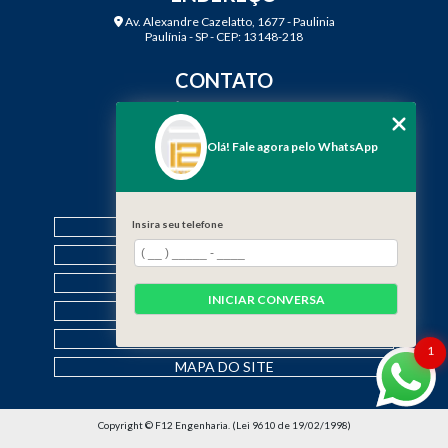
Av. Alexandre Cazelatto, 1677 - Paulinia
Paulínia - SP - CEP: 13148-218
CONTATO
(19) 3888-2923
(19) 99968-7979
Olá! Fale agora pelo WhatsApp
contato@f12engenharia.com.br
MENU
Insira seu telefone
HOME
QUEM SOMOS
SERVIÇOS
INICIAR CONVERSA
CONTATO
CATEGORIAS
1
MAPA DO SITE
Copyright © F12 Engenharia. (Lei 9610 de 19/02/1998)