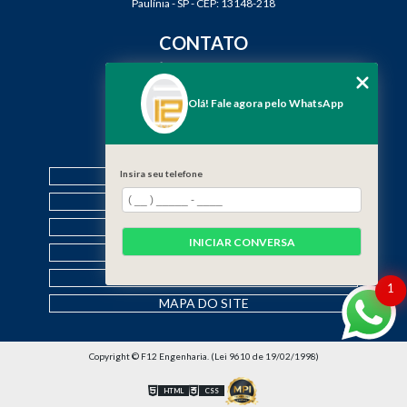
Paulínia - SP - CEP: 13148-218
CONTATO
(19) 3888-2923
(19) 99968-7979
Olá! Fale agora pelo WhatsApp
contato@f12engenharia.com.br
MENU
HOME
Insira seu telefone
QUEM SOMOS
SERVIÇOS
INICIAR CONVERSA
CONTATO
CATEGORIAS
1
MAPA DO SITE
Copyright © F12 Engenharia. (Lei 9610 de 19/02/1998)
HTML
CSS