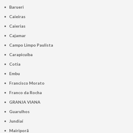
Barueri
Caieiras
Caierias
Cajamar
Campo Limpo Paulista
Carapicuíba
Cotia
Embu
Francisco Morato
Franco da Rocha
GRANJA VIANA
Guarulhos
Jundiaí
Mairiporã