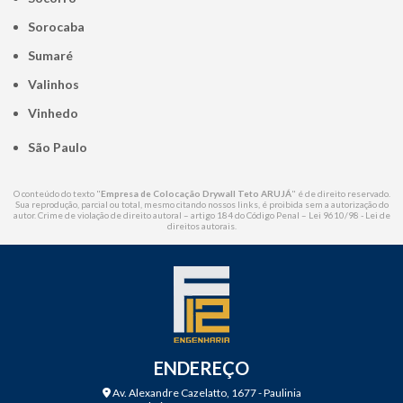
Sorocaba
Sumaré
Valinhos
Vinhedo
São Paulo
O conteúdo do texto "
Empresa de Colocação Drywall Teto ARUJÁ
" é de direito reservado.
Sua reprodução, parcial ou total, mesmo citando nossos links, é proibida sem a autorização do
autor. Crime de violação de direito autoral – artigo 184 do Código Penal –
Lei 9610/98 - Lei de
direitos autorais
.
ENDEREÇO
Av. Alexandre Cazelatto, 1677 - Paulinia