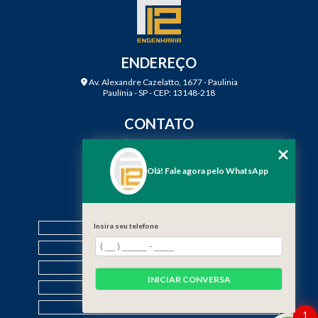
ENDEREÇO
Av. Alexandre Cazelatto, 1677 - Paulinia
Paulínia - SP - CEP: 13148-218
CONTATO
(19) 3888-2923
(19) 99968-7979
Olá! Fale agora pelo WhatsApp
contato@f12engenharia.com.br
MENU
HOME
Insira seu telefone
QUEM SOMOS
SERVIÇOS
INICIAR CONVERSA
CONTATO
CATEGORIAS
1