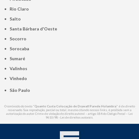
Rio Claro
Salto
Santa Bárbara d'Oeste
Socorro
Sorocaba
Sumaré
Valinhos
Vinhedo
São Paulo
O conteúdo do texto "
Quanto Custa Colocação de Drywall Parede Holambra
" é de direito
reservado. Sua reprodução, parcial ou total, mesmo citando nossos links, é proibida sem a
autorização do autor. Crime de violação de direito autoral – artigo 184 do Código Penal –
Lei
9610/98 - Lei de direitos autorais
.