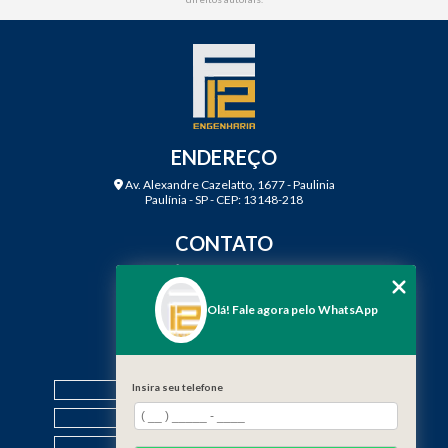
ENDEREÇO
Av. Alexandre Cazelatto, 1677 - Paulinia
Paulínia - SP - CEP: 13148-218
CONTATO
(19) 3888-2923
(19) 99968-7979
Olá! Fale agora pelo WhatsApp
contato@f12engenharia.com.br
MENU
Insira seu telefone
HOME
QUEM SOMOS
SERVIÇOS