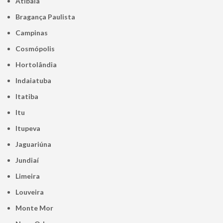
Atibaia
Bragança Paulista
Campinas
Cosmópolis
Hortolândia
Indaiatuba
Itatiba
Itu
Itupeva
Jaguariúna
Jundiaí
Limeira
Louveira
Monte Mor