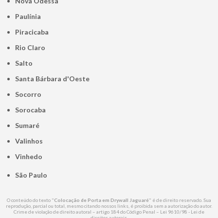
Nova Odessa
Paulínia
Piracicaba
Rio Claro
Salto
Santa Bárbara d'Oeste
Socorro
Sorocaba
Sumaré
Valinhos
Vinhedo
São Paulo
O conteúdo do texto "
Colocação de Porta em Drywall Jaguaré
" é de direito reservado. Sua
reprodução, parcial ou total, mesmo citando nossos links, é proibida sem a autorização do autor.
Crime de violação de direito autoral – artigo 184 do Código Penal –
Lei 9610/98 - Lei de
direitos autorais
.