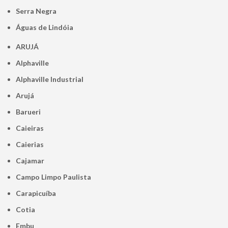
Serra Negra
Águas de Lindóia
ARUJÁ
Alphaville
Alphaville Industrial
Arujá
Barueri
Caieiras
Caierias
Cajamar
Campo Limpo Paulista
Carapicuíba
Cotia
Embu