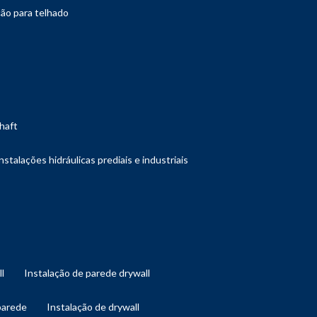
ção para telhado
shaft
instalações hidráulicas prediais e industriais
ll
instalação de parede drywall
 parede
instalação de drywall