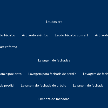
laudos art
audo técnico
art laudo elétrico
laudo técnico com art
art lau
 art reforma
lavagem de fachadas
com hipoclorito
lavagem para fachada de prédio
lavagem de fac
da predial
lavagem de fachada de prédio
lavagem de fachada
limpeza de fachadas