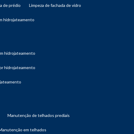
da de prédio
limpeza de fachada de vidro
om hidrojateamento
com hidrojateamento
por hidrojateamento
ojateamento
manutenção de telhados prediais
manutenção em telhados