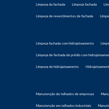
limpeza da fachada
limpeza fachada
li
limpeza de revestimentos de fachada
limp
limpeza fachada com hidrojateamento
limp
limpeza de fachada de prédio com hidrojateame
limpeza de hidrojateamento
hidrojateament
manutenção de telhados de empresas
man
manutenção em telhados industriais
manut