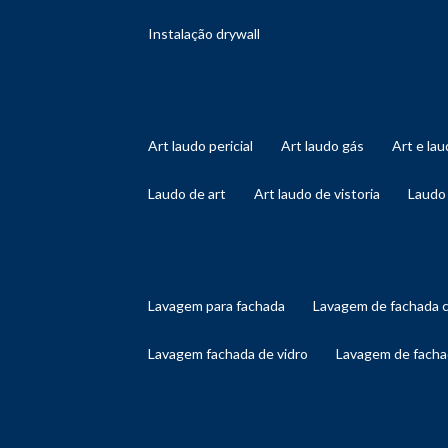
instalação drywall
art laudo pericial
art laudo gás
art e l
laudo de art
art laudo de vistoria
laudo
lavagem para fachada
lavagem de fachada 
lavagem fachada de vidro
lavagem de facha