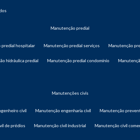
ados
manutenção predial
 predial hospitalar
manutenção predial serviços
manutenção pre
ão hidráulica predial
manutenção predial condomínio
manutençã
manutenções civis
genheiro civil
manutenção engenharia civil
manutenção prevent
vil de prédios
manutenção civil industrial
manutenção civil comer