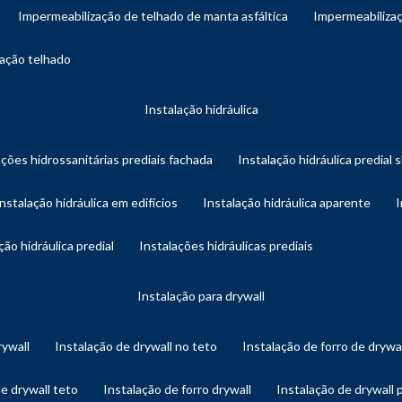
impermeabilização de telhado de manta asfáltica
impermeabiliza
zação telhado
instalação hidráulica
ações hidrossanitárias prediais fachada
instalação hidráulica predial 
instalação hidráulica em edifícios
instalação hidráulica aparente
ação hidráulica predial
instalações hidráulicas prediais
instalação para drywall
rywall
instalação de drywall no teto
instalação de forro de drywa
de drywall teto
instalação de forro drywall
instalação de drywall