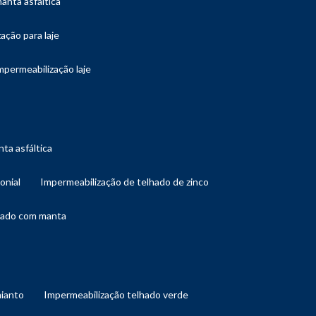
manta asfáltica
ação para laje
impermeabilização laje
ta asfáltica
onial
impermeabilização de telhado de zinco
lhado com manta
mianto
impermeabilização telhado verde