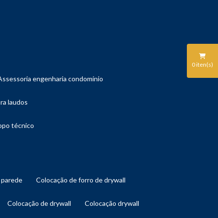
0
iten(s)
assessoria engenharia condomínio
ara laudos
copo técnico
l parede
colocação de forro de drywall
colocação de drywall
colocação drywall