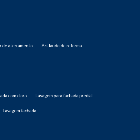
do de aterramento
art laudo de reforma
hada com cloro
lavagem para fachada predial
lavagem fachada