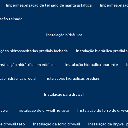
impermeabilização de telhado de manta asfáltica
impermeabiliza
zação telhado
instalação hidráulica
ações hidrossanitárias prediais fachada
instalação hidráulica predial 
instalação hidráulica em edifícios
instalação hidráulica aparente
ação hidráulica predial
instalações hidráulicas prediais
instalação para drywall
rywall
instalação de drywall no teto
instalação de forro de drywa
de drywall teto
instalação de forro drywall
instalação de drywall