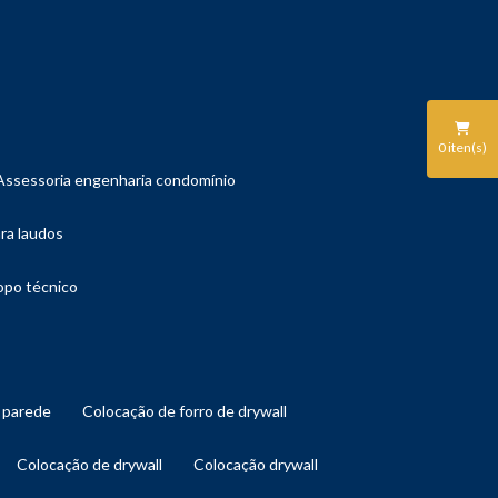
0
iten(s)
assessoria engenharia condomínio
ara laudos
copo técnico
l parede
colocação de forro de drywall
colocação de drywall
colocação drywall