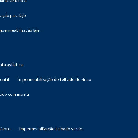
manta asfáltica
ação para laje
impermeabilização laje
ta asfáltica
onial
impermeabilização de telhado de zinco
lhado com manta
mianto
impermeabilização telhado verde