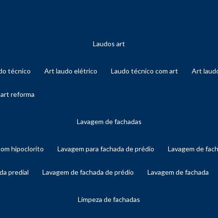
laudos art
audo técnico
art laudo elétrico
laudo técnico com art
art lau
 art reforma
lavagem de fachadas
com hipoclorito
lavagem para fachada de prédio
lavagem de fac
da predial
lavagem de fachada de prédio
lavagem de fachada
limpeza de fachadas