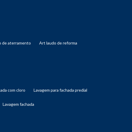
do de aterramento
art laudo de reforma
hada com cloro
lavagem para fachada predial
lavagem fachada