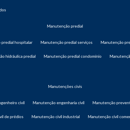
ados
manutenção predial
 predial hospitalar
manutenção predial serviços
manutenção pre
ão hidráulica predial
manutenção predial condomínio
manutençã
manutenções civis
genheiro civil
manutenção engenharia civil
manutenção prevent
vil de prédios
manutenção civil industrial
manutenção civil comer