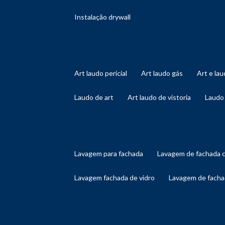
instalação drywall
art laudo pericial
art laudo gás
art e l
laudo de art
art laudo de vistoria
laudo
lavagem para fachada
lavagem de fachada 
lavagem fachada de vidro
lavagem de facha