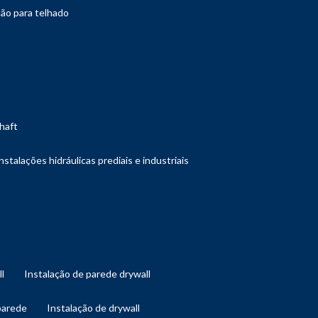
ção para telhado
shaft
instalações hidráulicas prediais e industriais
ll
instalação de parede drywall
 parede
instalação de drywall