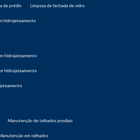
da de prédio
limpeza de fachada de vidro
om hidrojateamento
com hidrojateamento
por hidrojateamento
ojateamento
manutenção de telhados prediais
manutenção em telhados