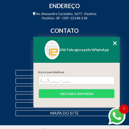
ENDEREÇO
Av. Alexandre Cazelatto, 1677 - Paulinia
Paulínia - SP - CEP: 13148-218
CONTATO
(19) 3888-2923
(19) 99968-7979
Olá! Fale agora pelo WhatsApp
contato@f12engenharia.com.br
MENU
Insira seu telefone
HOME
QUEM SOMOS
SERVIÇOS
INICIAR CONVERSA
CONTATO
CATEGORIAS
1
MAPA DO SITE