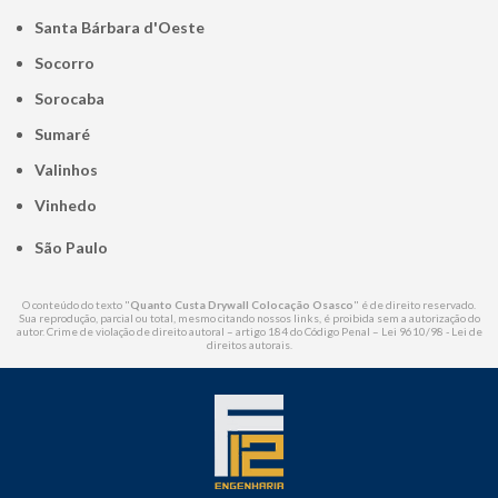
Santa Bárbara d'Oeste
Socorro
Sorocaba
Sumaré
Valinhos
Vinhedo
São Paulo
O conteúdo do texto "
Quanto Custa Drywall Colocação Osasco
" é de direito reservado.
Sua reprodução, parcial ou total, mesmo citando nossos links, é proibida sem a autorização do
autor. Crime de violação de direito autoral – artigo 184 do Código Penal –
Lei 9610/98 - Lei de
direitos autorais
.